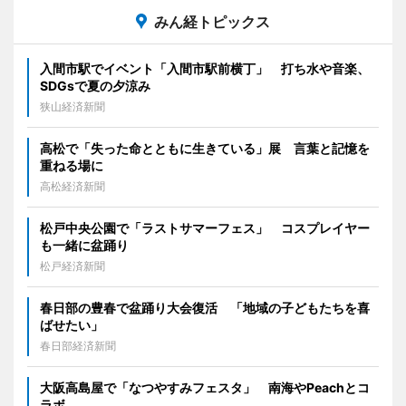
みん経トピックス
入間市駅でイベント「入間市駅前横丁」 打ち水や音楽、
SDGsで夏の夕涼み
狭山経済新聞
高松で「失った命とともに生きている」展 言葉と記憶を
重ねる場に
高松経済新聞
松戸中央公園で「ラストサマーフェス」 コスプレイヤー
も一緒に盆踊り
松戸経済新聞
春日部の豊春で盆踊り大会復活 「地域の子どもたちを喜
ばせたい」
春日部経済新聞
大阪高島屋で「なつやすみフェスタ」 南海やPeachとコ
ラボ