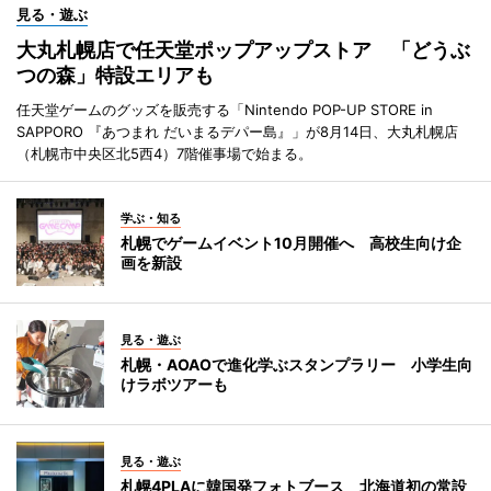
見る・遊ぶ
大丸札幌店で任天堂ポップアップストア 「どうぶ
つの森」特設エリアも
任天堂ゲームのグッズを販売する「Nintendo POP-UP STORE in
SAPPORO 『あつまれ だいまるデパー島』」が8月14日、大丸札幌店
（札幌市中央区北5西4）7階催事場で始まる。
学ぶ・知る
札幌でゲームイベント10月開催へ 高校生向け企
画を新設
見る・遊ぶ
札幌・AOAOで進化学ぶスタンプラリー 小学生向
けラボツアーも
見る・遊ぶ
札幌4PLAに韓国発フォトブース 北海道初の常設