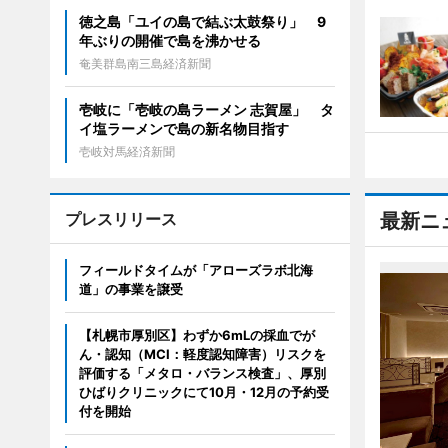
徳之島「ユイの島で結ぶ太鼓祭り」 9
年ぶりの開催で島を沸かせる
奄美群島南三島経済新聞
壱岐に「壱岐の島ラーメン 志賀屋」 タ
イ塩ラーメンで島の新名物目指す
壱岐対馬経済新聞
プレスリリース
最新ニ
フィールドタイムが「アローズラボ北海
道」の事業を譲受
【札幌市厚別区】わずか6mLの採血でが
ん・認知（MCI：軽度認知障害）リスクを
評価する「メタロ・バランス検査」、厚別
ひばりクリニックにて10月・12月の予約受
付を開始