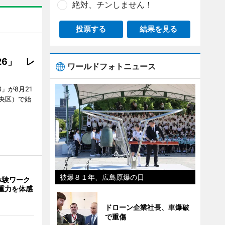
絶対、チンしません！
投票する
結果を見る
26」 レ
ワールドフォトニュース
」が8月21
央区）で始
被爆８１年、広島原爆の日
体験ワーク
重力を体感
ドローン企業社長、車爆破
で重傷