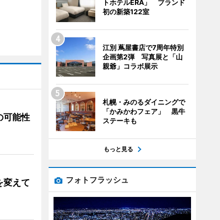
トホテルERA」 ブランド
初の新築122室
江別 蔦屋書店で7周年特別
企画第2弾 写真展と「山
親爺」コラボ展示
札幌・みのるダイニングで
「かみかわフェア」 黒牛
の可能性
ステーキも
もっと見る
フォトフラッシュ
を変えて