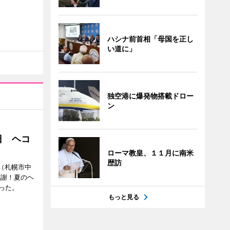
ハシナ前首相「母国を正し
い道に」
独空港に爆発物搭載ドロー
ン
日 ヘコ
ローマ教皇、１１月に南米
歴訪
」（札幌市中
感謝！夏のヘ
った。
もっと見る