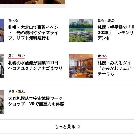
食べる
見る・遊ぶ
札幌・大倉山で夜景イベン
札幌・幌平橋で「
ト 光の演出やジャズライ
2026」 レモン
ブ、リフト無料運行も
デンも
見る・遊ぶ
食べる
札幌の水族館が開業1111日
札幌・みのるダイ
ヘコアユ＆チンアナゴまつり
「かみかわフェア
テーキも
見る・遊ぶ
大丸札幌店で宇宙体験ワーク
ショップ VRで無重力を体感
もっと見る