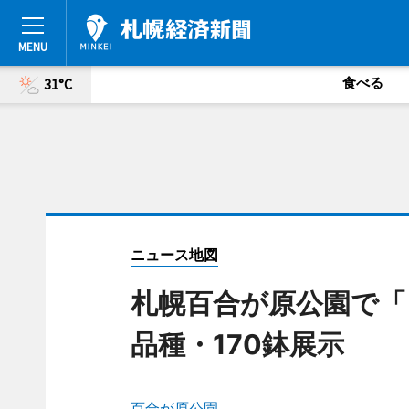
食べる
31°C
ニュース地図
札幌百合が原公園で「
品種・170鉢展示
百合が原公園