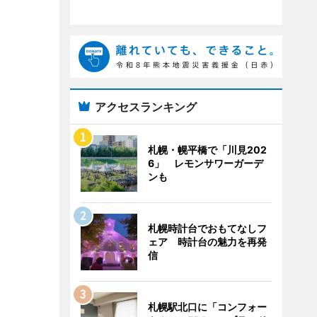
アクセスランキング
札幌・幌平橋で「川見202
6」 レモンサワーガーデ
ンも
札幌時計台でおもてなしフ
ェア 時計台の魅力を再発
信
札幌駅北口に「コンフォー