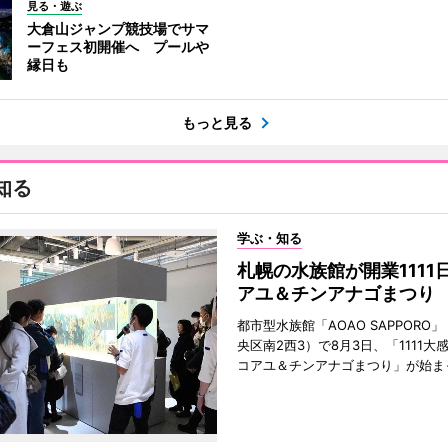
見る・遊ぶ
大倉山ジャンプ競技場でサマ
ーフェス初開催へ プールや
縁日も
もっと見る
知る
学ぶ・知る
札幌の水族館が開業1111
アユ＆チンアナゴまつり
都市型水族館「AOAO SAPPORO
央区南2西3）で8月3日、「1111大
コアユ＆チンアナゴまつり」が始ま