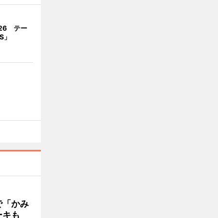
026 テー
OS」
で「かみ
ーキも