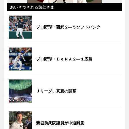
あいさつされる悠仁さま
プロ野球・西武２―５ソフトバンク
プロ野球・ＤｅＮＡ２―１広島
Ｊリーグ、真夏の開幕
新垣前衆院議員が中道離党