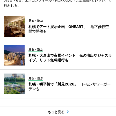
月5日・6日、エスコンフィールドHOKKAIDO（北広島市Fビレッジ）で
行われる。
見る・遊ぶ
札幌でアート展示企画「ONEART」 地下歩行空
間で開催も
見る・遊ぶ
札幌・大倉山で夜景イベント 光の演出やジャズラ
イブ、リフト無料運行も
見る・遊ぶ
札幌・幌平橋で「川見2026」 レモンサワーガー
デンも
もっと見る