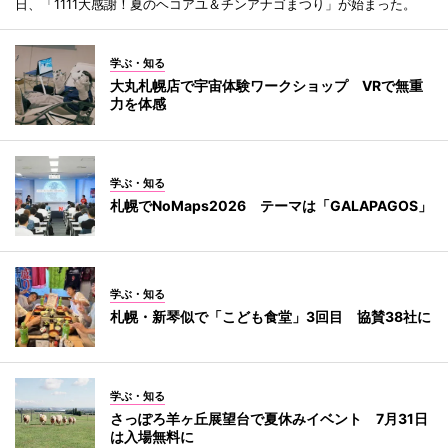
日、「1111大感謝！夏のヘコアユ＆チンアナゴまつり」が始まった。
学ぶ・知る
大丸札幌店で宇宙体験ワークショップ VRで無重
力を体感
学ぶ・知る
札幌でNoMaps2026 テーマは「GALAPAGOS」
学ぶ・知る
札幌・新琴似で「こども食堂」3回目 協賛38社に
学ぶ・知る
さっぽろ羊ヶ丘展望台で夏休みイベント 7月31日
は入場無料に