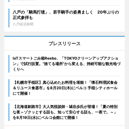
八戸の「騎馬打毬」、若手騎手の姿勇ましく 20年ぶりの
正式参拝も
八戸経済新聞
プレスリリース
IoTスマートごみ箱Reebo、「TOKYOクリーンアップアクショ
ン」で試行設置。”捨てる場所”から変える、持続可能な観光地づ
くりへ
【札幌市手稲区】真心込めたお料理を堪能！「懐石料理試食会
＆リユース食器市」を8月20日(木)にベルコ 手稲シティホール
にて開催！
【北海道釧路市】大人気怪談師・城谷歩氏が登場！「夏の特別
な夜～ゾクッとする話も、知って安心する話も、一夜で。～」
を8月19日(水)にベルコ会館にて開催！