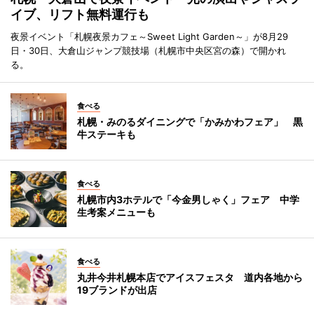
イブ、リフト無料運行も
夜景イベント「札幌夜景カフェ～Sweet Light Garden～」が8月29
日・30日、大倉山ジャンプ競技場（札幌市中央区宮の森）で開かれ
る。
食べる
札幌・みのるダイニングで「かみかわフェア」 黒
牛ステーキも
食べる
札幌市内3ホテルで「今金男しゃく」フェア 中学
生考案メニューも
食べる
丸井今井札幌本店でアイスフェスタ 道内各地から
19ブランドが出店