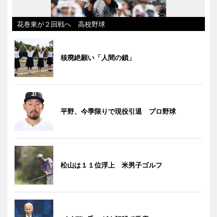
花巻東が２回戦へ 高校野球
核廃絶願い「人間の鎖」
平野、今季限りで現役引退 プロ野球
松山は１１位浮上 米男子ゴルフ