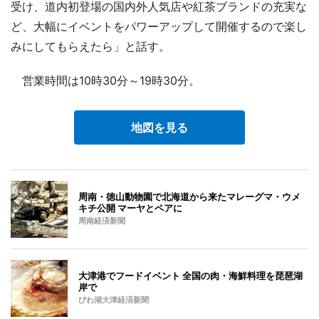
受け、道内初登場の国内外人気店や紅茶ブランドの充実な
ど、大幅にイベントをパワーアップして開催するので楽し
みにしてもらえたら」と話す。
営業時間は10時30分～19時30分。
地図を見る
周南・徳山動物園で北海道から来たマレーグマ・ウメ
キチ公開 マーヤとペアに
周南経済新聞
大津港でフードイベント 全国の肉・海鮮料理を琵琶湖
岸で
びわ湖大津経済新聞