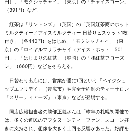
円）、「モクシャチャイ」（東京）の「チャイスコーン」
（391円）など。
紅茶は「リントンズ」（英国）の「英国紅茶商のホット
ミルクティー／アイスミルクティー 日替りビスケット1枚
付き」（各440円）をはじめ、「モクシャチャイ」（東
京）の「ロイヤルマサラチャイ（アイス・ホット、501
円」、「はじまりの紅茶」（静岡）の「和紅茶フローズ
ン」（660円）などをそろえる。
日替わり出店には、営業が週に1回という「ベイクショ
ップエブリデイ」（帯広市）や完全予約制のティーサロン
「スリーティアーズ」（東京）などが登場する。
同店広報担当者の勝部正義さんは「昨年の札幌初開催で
は、多くの道民のアフタヌーンティーファン、スコーン好
きに支持され、想像を大きく上回る反響があった。好評を