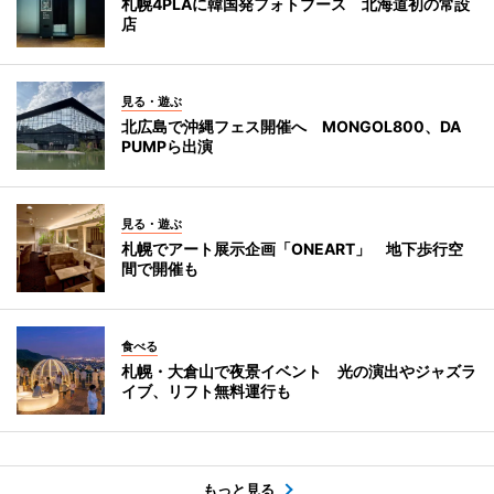
札幌4PLAに韓国発フォトブース 北海道初の常設
店
見る・遊ぶ
北広島で沖縄フェス開催へ MONGOL800、DA
PUMPら出演
見る・遊ぶ
札幌でアート展示企画「ONEART」 地下歩行空
間で開催も
食べる
札幌・大倉山で夜景イベント 光の演出やジャズラ
イブ、リフト無料運行も
もっと見る