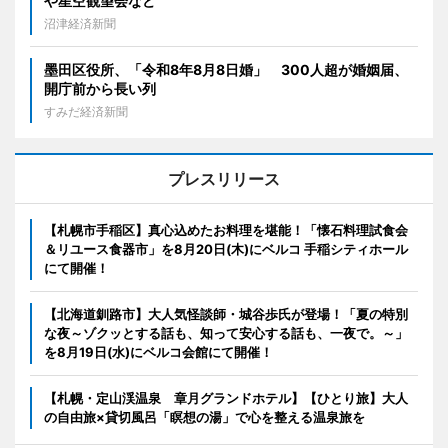
や星空観望会など
沼津経済新聞
墨田区役所、「令和8年8月8日婚」 300人超が婚姻届、
開庁前から長い列
すみだ経済新聞
プレスリリース
【札幌市手稲区】真心込めたお料理を堪能！「懐石料理試食会
＆リユース食器市」を8月20日(木)にベルコ 手稲シティホール
にて開催！
【北海道釧路市】大人気怪談師・城谷歩氏が登場！「夏の特別
な夜～ゾクッとする話も、知って安心する話も、一夜で。～」
を8月19日(水)にベルコ会館にて開催！
【札幌・定山渓温泉 章月グランドホテル】【ひとり旅】大人
の自由旅×貸切風呂「瞑想の湯」で心を整える温泉旅を