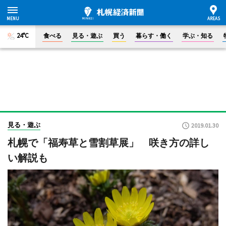
24°C
食べる
見る・遊ぶ
買う
暮らす・働く
学ぶ・知る
見る・遊ぶ
2019.01.30
札幌で「福寿草と雪割草展」 咲き方の詳し
い解説も