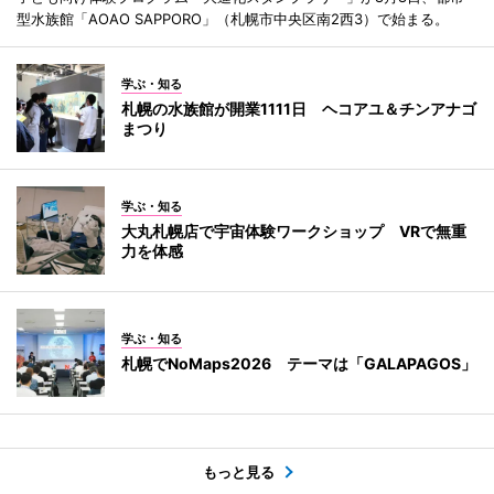
型水族館「AOAO SAPPORO」（札幌市中央区南2西3）で始まる。
学ぶ・知る
札幌の水族館が開業1111日 ヘコアユ＆チンアナゴ
まつり
学ぶ・知る
大丸札幌店で宇宙体験ワークショップ VRで無重
力を体感
学ぶ・知る
札幌でNoMaps2026 テーマは「GALAPAGOS」
もっと見る