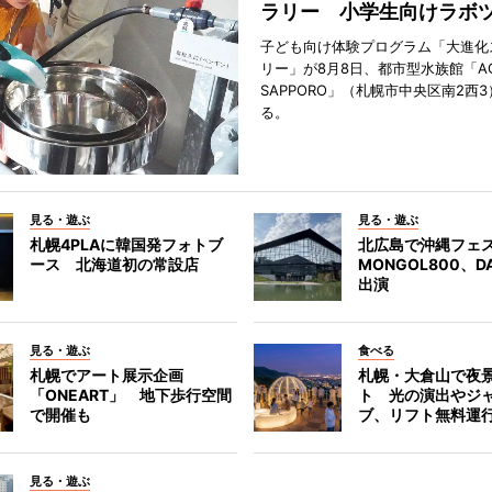
ラリー 小学生向けラボ
子ども向け体験プログラム「大進化
リー」が8月8日、都市型水族館「A
SAPPORO」（札幌市中央区南2西
る。
見る・遊ぶ
見る・遊ぶ
札幌4PLAに韓国発フォトブ
北広島で沖縄フェ
ース 北海道初の常設店
MONGOL800、D
出演
見る・遊ぶ
食べる
札幌でアート展示企画
札幌・大倉山で夜
「ONEART」 地下歩行空間
ト 光の演出やジ
で開催も
ブ、リフト無料運
見る・遊ぶ