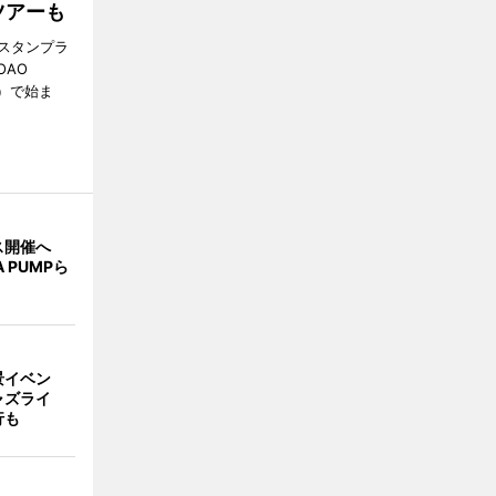
ツアーも
スタンプラ
OAO
3）で始ま
ス開催へ
A PUMPら
景イベン
ャズライ
行も