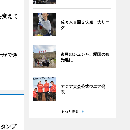
を変えて
佐々木６回２失点 大リー
グ
ーができ
復興のシュシャ、愛国の観
光地に
アジア大会公式ウエア発
表
もっと見る
スタンプ