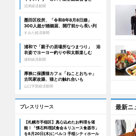
沼津経済新聞
墨田区役所、「令和8年8月8日婚」
300人超が婚姻届、開庁前から長い列
すみだ経済新聞
浦和で「親子の居場所なつまつり」 浴
衣姿でヨーヨー釣りや和太鼓楽しむ
浦和経済新聞
厚狭に保護猫カフェ「ねことおちゃ」
古民家改築、猫との触れ合いも
山口宇部経済新聞
プレスリリース
最新ニ
【札幌市手稲区】真心込めたお料理を堪
能！「懐石料理試食会＆リユース食器市」
を8月20日(木)にベルコ 手稲シティホール