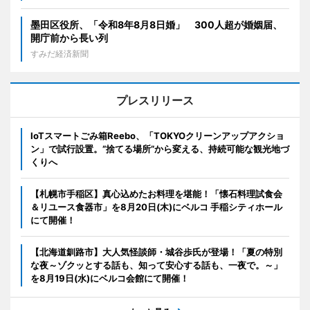
墨田区役所、「令和8年8月8日婚」 300人超が婚姻届、
開庁前から長い列
すみだ経済新聞
プレスリリース
IoTスマートごみ箱Reebo、「TOKYOクリーンアップアクショ
ン」で試行設置。”捨てる場所”から変える、持続可能な観光地づ
くりへ
【札幌市手稲区】真心込めたお料理を堪能！「懐石料理試食会
＆リユース食器市」を8月20日(木)にベルコ 手稲シティホール
にて開催！
【北海道釧路市】大人気怪談師・城谷歩氏が登場！「夏の特別
な夜～ゾクッとする話も、知って安心する話も、一夜で。～」
を8月19日(水)にベルコ会館にて開催！