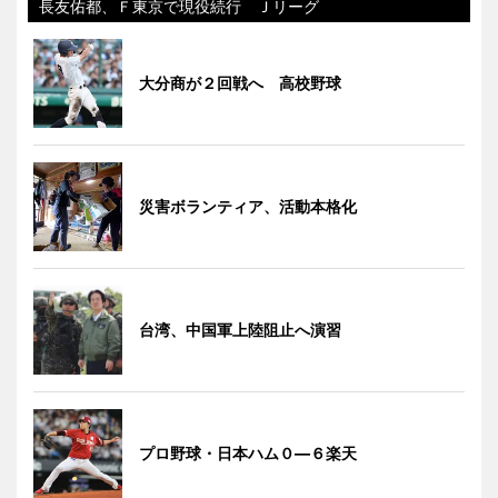
長友佑都、Ｆ東京で現役続行 Ｊリーグ
大分商が２回戦へ 高校野球
災害ボランティア、活動本格化
台湾、中国軍上陸阻止へ演習
プロ野球・日本ハム０―６楽天