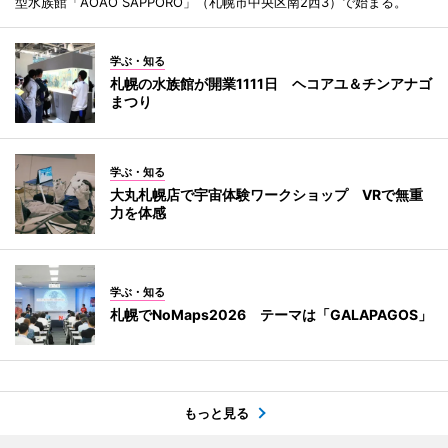
型水族館「AOAO SAPPORO」（札幌市中央区南2西3）で始まる。
学ぶ・知る
札幌の水族館が開業1111日 ヘコアユ＆チンアナゴ
まつり
学ぶ・知る
大丸札幌店で宇宙体験ワークショップ VRで無重
力を体感
学ぶ・知る
札幌でNoMaps2026 テーマは「GALAPAGOS」
もっと見る