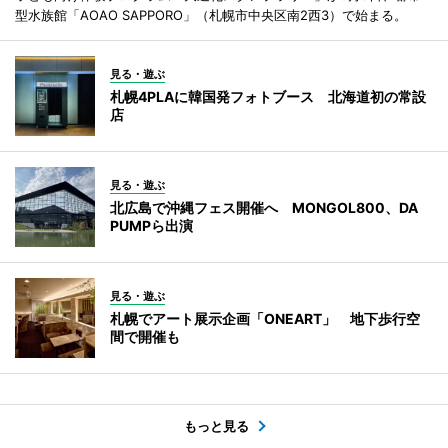
型水族館「AOAO SAPPORO」（札幌市中央区南2西3）で始まる。
見る・遊ぶ
札幌4PLAに韓国発フォトブース 北海道初の常設
店
見る・遊ぶ
北広島で沖縄フェス開催へ MONGOL800、DA
PUMPら出演
見る・遊ぶ
札幌でアート展示企画「ONEART」 地下歩行空
間で開催も
もっと見る