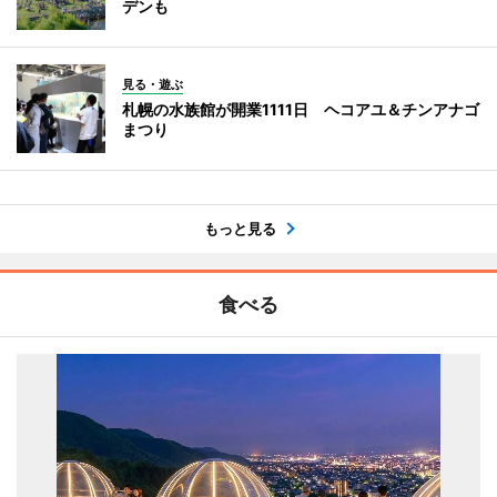
デンも
見る・遊ぶ
札幌の水族館が開業1111日 ヘコアユ＆チンアナゴ
まつり
もっと見る
食べる