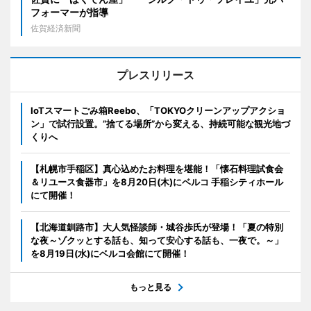
フォーマーが指導
佐賀経済新聞
プレスリリース
IoTスマートごみ箱Reebo、「TOKYOクリーンアップアクショ
ン」で試行設置。”捨てる場所”から変える、持続可能な観光地づ
くりへ
【札幌市手稲区】真心込めたお料理を堪能！「懐石料理試食会
＆リユース食器市」を8月20日(木)にベルコ 手稲シティホール
にて開催！
【北海道釧路市】大人気怪談師・城谷歩氏が登場！「夏の特別
な夜～ゾクッとする話も、知って安心する話も、一夜で。～」
を8月19日(水)にベルコ会館にて開催！
もっと見る