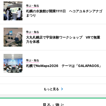
学ぶ・知る
札幌の水族館が開業1111日 ヘコアユ＆チンアナゴ
まつり
学ぶ・知る
大丸札幌店で宇宙体験ワークショップ VRで無重
力を体感
学ぶ・知る
札幌でNoMaps2026 テーマは「GALAPAGOS」
もっと見る
見る・遊ぶ