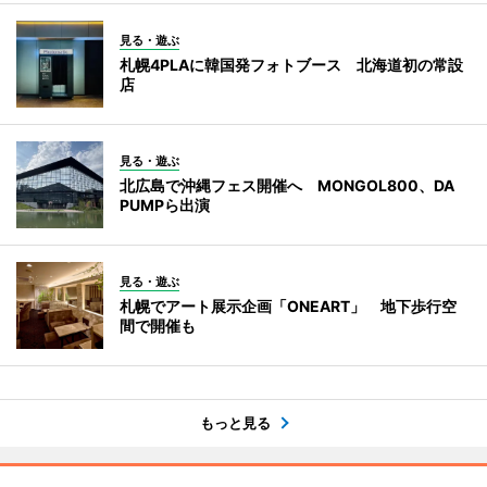
見る・遊ぶ
札幌4PLAに韓国発フォトブース 北海道初の常設
店
見る・遊ぶ
北広島で沖縄フェス開催へ MONGOL800、DA
PUMPら出演
見る・遊ぶ
札幌でアート展示企画「ONEART」 地下歩行空
間で開催も
もっと見る