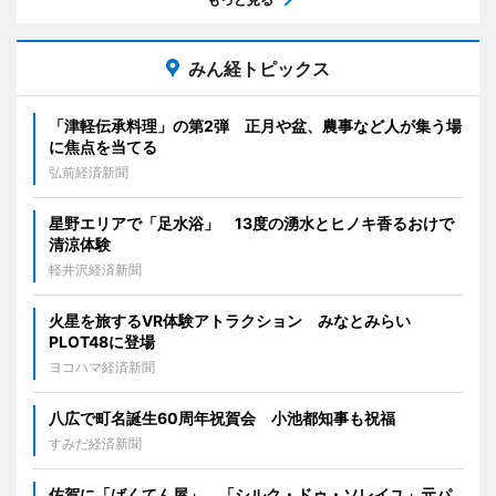
みん経トピックス
「津軽伝承料理」の第2弾 正月や盆、農事など人が集う場
に焦点を当てる
弘前経済新聞
星野エリアで「足水浴」 13度の湧水とヒノキ香るおけで
清涼体験
軽井沢経済新聞
火星を旅するVR体験アトラクション みなとみらい
PLOT48に登場
ヨコハマ経済新聞
八広で町名誕生60周年祝賀会 小池都知事も祝福
すみだ経済新聞
佐賀に「ばくてん屋」 「シルク・ドゥ・ソレイユ」元パ