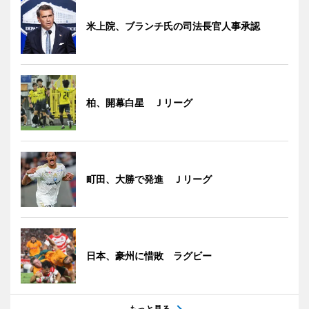
米上院、ブランチ氏の司法長官人事承認
柏、開幕白星 Ｊリーグ
町田、大勝で発進 Ｊリーグ
日本、豪州に惜敗 ラグビー
もっと見る