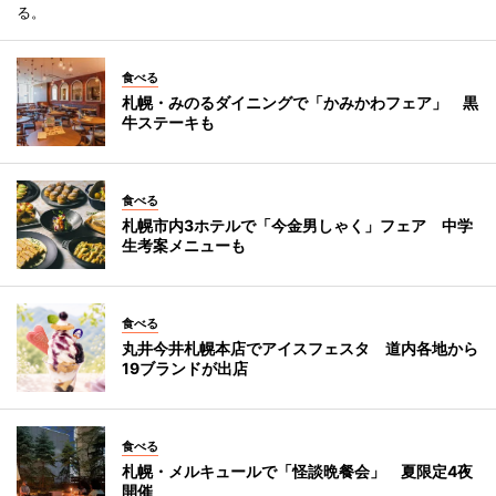
る。
食べる
札幌・みのるダイニングで「かみかわフェア」 黒
牛ステーキも
食べる
札幌市内3ホテルで「今金男しゃく」フェア 中学
生考案メニューも
食べる
丸井今井札幌本店でアイスフェスタ 道内各地から
19ブランドが出店
食べる
札幌・メルキュールで「怪談晩餐会」 夏限定4夜
開催