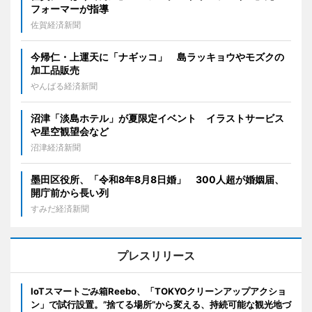
フォーマーが指導
佐賀経済新聞
今帰仁・上運天に「ナギッコ」 島ラッキョウやモズクの
加工品販売
やんばる経済新聞
沼津「淡島ホテル」が夏限定イベント イラストサービス
や星空観望会など
沼津経済新聞
墨田区役所、「令和8年8月8日婚」 300人超が婚姻届、
開庁前から長い列
すみだ経済新聞
プレスリリース
IoTスマートごみ箱Reebo、「TOKYOクリーンアップアクショ
ン」で試行設置。”捨てる場所”から変える、持続可能な観光地づ