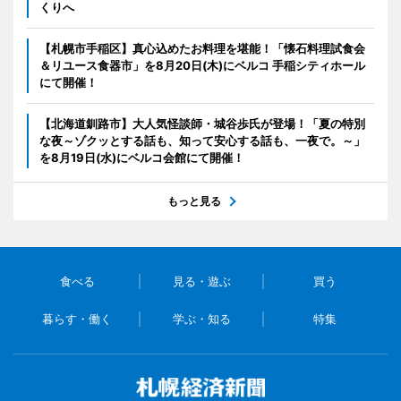
くりへ
【札幌市手稲区】真心込めたお料理を堪能！「懐石料理試食会
＆リユース食器市」を8月20日(木)にベルコ 手稲シティホール
にて開催！
【北海道釧路市】大人気怪談師・城谷歩氏が登場！「夏の特別
な夜～ゾクッとする話も、知って安心する話も、一夜で。～」
を8月19日(水)にベルコ会館にて開催！
もっと見る
食べる
見る・遊ぶ
買う
暮らす・働く
学ぶ・知る
特集