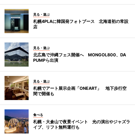
見る・遊ぶ
札幌4PLAに韓国発フォトブース 北海道初の常設
店
見る・遊ぶ
北広島で沖縄フェス開催へ MONGOL800、DA
PUMPら出演
見る・遊ぶ
札幌でアート展示企画「ONEART」 地下歩行空
間で開催も
食べる
札幌・大倉山で夜景イベント 光の演出やジャズラ
イブ、リフト無料運行も