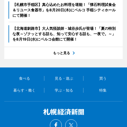
【札幌市手稲区】真心込めたお料理を堪能！「懐石料理試食会
＆リユース食器市」を8月20日(木)にベルコ 手稲シティホール
にて開催！
【北海道釧路市】大人気怪談師・城谷歩氏が登場！「夏の特別
な夜～ゾクッとする話も、知って安心する話も、一夜で。～」
を8月19日(水)にベルコ会館にて開催！
もっと見る
食べる
見る・遊ぶ
買う
暮らす・働く
学ぶ・知る
特集