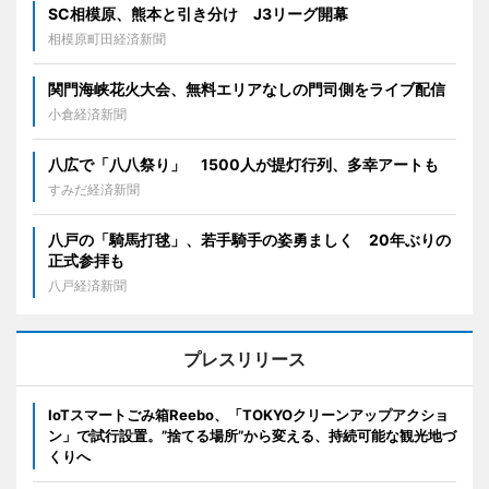
SC相模原、熊本と引き分け J3リーグ開幕
相模原町田経済新聞
関門海峡花火大会、無料エリアなしの門司側をライブ配信
小倉経済新聞
八広で「八八祭り」 1500人が提灯行列、多幸アートも
すみだ経済新聞
八戸の「騎馬打毬」、若手騎手の姿勇ましく 20年ぶりの
正式参拝も
八戸経済新聞
プレスリリース
IoTスマートごみ箱Reebo、「TOKYOクリーンアップアクショ
ン」で試行設置。”捨てる場所”から変える、持続可能な観光地づ
くりへ