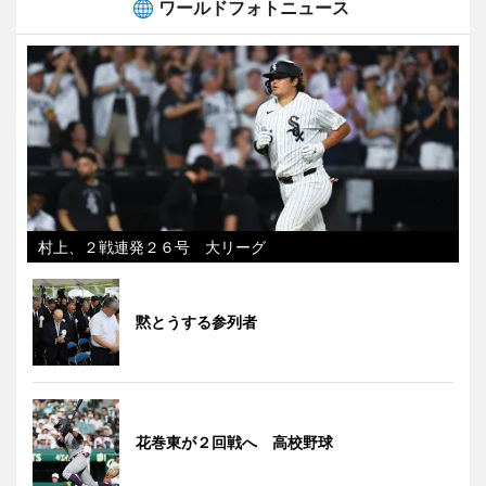
ワールドフォトニュース
村上、２戦連発２６号 大リーグ
黙とうする参列者
花巻東が２回戦へ 高校野球