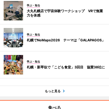
学ぶ・知る
大丸札幌店で宇宙体験ワークショップ VRで無重
力を体感
学ぶ・知る
札幌でNoMaps2026 テーマは「GALAPAGOS」
学ぶ・知る
札幌・新琴似で「こども食堂」3回目 協賛38社に
もっと見る
食べる