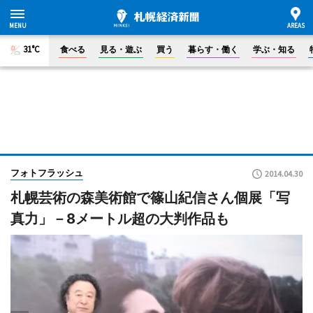
31°C
食べる
見る・遊ぶ
買う
暮らす・働く
学ぶ・知る
フォトフラッシュ
2014.04.30
札幌芸術の森美術館で篠山紀信さん個展「写
真力」－8メートル超の大判作品も