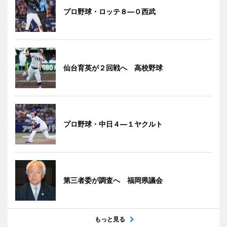
プロ野球・ロッテ８―０西武
仙台育英が２回戦へ 高校野球
プロ野球・中日４―１ヤクルト
第三者委が調査へ 福岡県議会
もっと見る