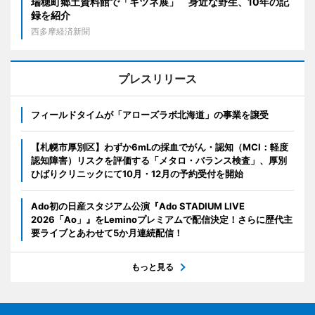
瑞穂町郷土資料館で「キツネ展」 身近な野生、10年の記
録を紹介
西多摩経済新聞
プレスリリース
フィールドタイムが「アローズラボ北海道」の事業を譲受
【札幌市厚別区】わずか6mLの採血でがん・認知（MCI：軽度
認知障害）リスクを評価する「メタロ・バランス検査」、厚別
ひばりクリニックにて10月・12月の予約受付を開始
Ado初の日産スタジアム公演『Ado STADIUM LIVE
2026「Ao」』をLeminoプレミアムで配信決定！さらに歴代主
要ライブとあわせて5か月連続配信！
もっと見る