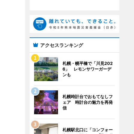
アクセスランキング
札幌・幌平橋で「川見202
6」 レモンサワーガーデ
ンも
札幌時計台でおもてなしフ
ェア 時計台の魅力を再発
信
札幌駅北口に「コンフォー