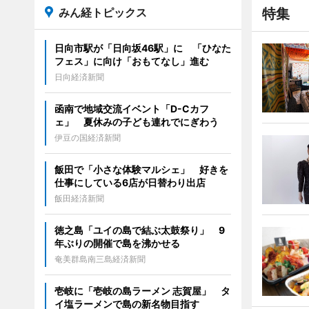
みん経トピックス
特集
日向市駅が「日向坂46駅」に 「ひなた
フェス」に向け「おもてなし」進む
日向経済新聞
函南で地域交流イベント「D-Cカフ
ェ」 夏休みの子ども連れでにぎわう
伊豆の国経済新聞
飯田で「小さな体験マルシェ」 好きを
仕事にしている6店が日替わり出店
飯田経済新聞
徳之島「ユイの島で結ぶ太鼓祭り」 9
年ぶりの開催で島を沸かせる
奄美群島南三島経済新聞
壱岐に「壱岐の島ラーメン 志賀屋」 タ
イ塩ラーメンで島の新名物目指す