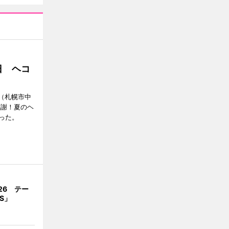
日 ヘコ
」（札幌市中
感謝！夏のヘ
った。
026 テー
OS」