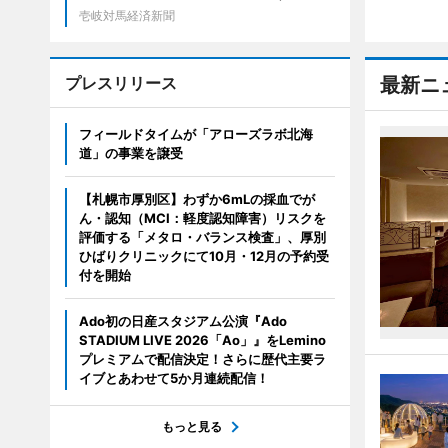
壱岐対馬経済新聞
プレスリリース
最新ニ
フィールドタイムが「アローズラボ北海
道」の事業を譲受
【札幌市厚別区】わずか6mLの採血でが
ん・認知（MCI：軽度認知障害）リスクを
評価する「メタロ・バランス検査」、厚別
ひばりクリニックにて10月・12月の予約受
付を開始
Ado初の日産スタジアム公演『Ado
STADIUM LIVE 2026「Ao」』をLemino
プレミアムで配信決定！さらに歴代主要ラ
イブとあわせて5か月連続配信！
もっと見る