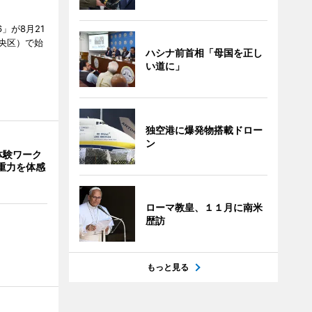
」が8月21
央区）で始
ハシナ前首相「母国を正し
い道に」
独空港に爆発物搭載ドロー
ン
体験ワーク
重力を体感
ローマ教皇、１１月に南米
歴訪
もっと見る