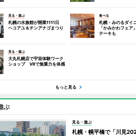
見る・遊ぶ
食べる
札幌の水族館が開業1111日
札幌・みのるダイ
ヘコアユ＆チンアナゴまつり
「かみかわフェア
テーキも
見る・遊ぶ
大丸札幌店で宇宙体験ワーク
ショップ VRで無重力を体感
もっと見る
遊ぶ
見る・遊ぶ
札幌・幌平橋で「川見20