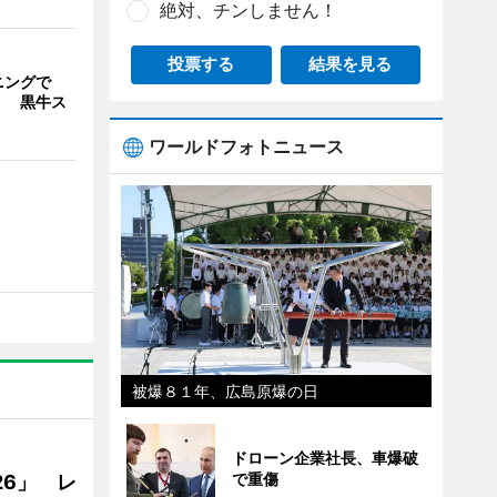
絶対、チンしません！
投票する
結果を見る
ニングで
」 黒牛ス
ワールドフォトニュース
被爆８１年、広島原爆の日
ドローン企業社長、車爆破
で重傷
26」 レ