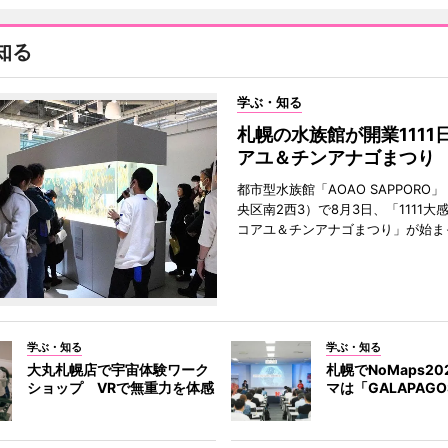
知る
学ぶ・知る
札幌の水族館が開業1111
アユ＆チンアナゴまつり
都市型水族館「AOAO SAPPORO
央区南2西3）で8月3日、「1111大
コアユ＆チンアナゴまつり」が始ま
学ぶ・知る
学ぶ・知る
大丸札幌店で宇宙体験ワーク
札幌でNoMaps2
ショップ VRで無重力を体感
マは「GALAPAG