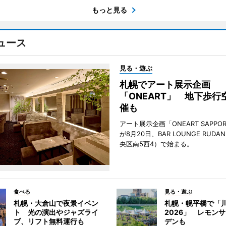
もっと見る
ュース
見る・遊ぶ
札幌でアート展示企画
「ONEART」 地下歩行
催も
アート展示企画「ONEART SAPPOR
が8月20日、BAR LOUNGE RUD
央区南5西4）で始まる。
食べる
見る・遊ぶ
札幌・大倉山で夜景イベン
札幌・幌平橋で「
ト 光の演出やジャズライ
2026」 レモン
ブ、リフト無料運行も
デンも