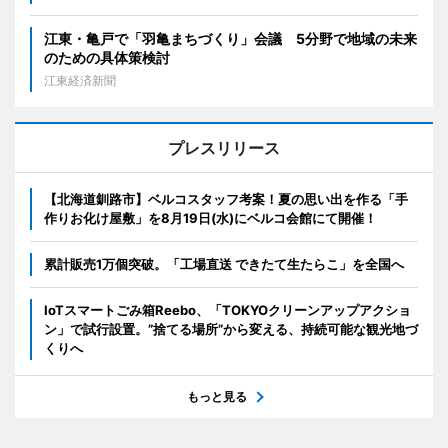
江東・亀戸で「羽亀まちづくり」会議 5分野で地域の未来
のための具体策検討
江東経済新聞
プレスリリース
【北海道釧路市】ベルコスタッフ考案！夏の思い出を作る「手
作りお化け屋敷」を8月19日(水)にベルコ会館にて開催！
累計販売1万個突破。「工場直送 できたて生たらこ」を全国へ
IoTスマートごみ箱Reebo、「TOKYOクリーンアップアクショ
ン」で試行設置。”捨てる場所”から変える、持続可能な観光地づ
くりへ
もっと見る