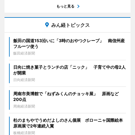
もっと見る
みん経トピックス
飯田の国道153沿いに「3時のおやつクレープ」 南信州産
フルーツ使う
飯田経済新聞
日向に焼き菓子とランチの店「ニック」 子育て中の母2人
が開業
日向経済新聞
周南市美博館で「ねずみくんのチョッキ展」 原画など
200点
周南経済新聞
杜のまちやでうめだよしのさん個展 ボローニャ国際絵本
原画展で2年連続入賞
板橋経済新聞