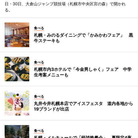
日・30日、大倉山ジャンプ競技場（札幌市中央区宮の森）で開かれ
る。
食べる
札幌・みのるダイニングで「かみかわフェア」 黒
牛ステーキも
食べる
札幌市内3ホテルで「今金男しゃく」フェア 中学
生考案メニューも
食べる
丸井今井札幌本店でアイスフェスタ 道内各地から
19ブランドが出店
食べる
札幌・メルキュールで「怪談晩餐会」 夏限定4夜