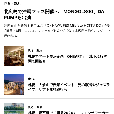
見る・遊ぶ
北広島で沖縄フェス開催へ MONGOL800、DA
PUMPら出演
沖縄文化を発信するフェス「OKINAWA FES Milafete HOKKAIDO」が9
月5日・6日、エスコンフィールドHOKKAIDO（北広島市Fビレッジ）で
行われる。
見る・遊ぶ
札幌でアート展示企画「ONEART」 地下歩行空
間で開催も
食べる
札幌・大倉山で夜景イベント 光の演出やジャズラ
イブ、リフト無料運行も
見る・遊ぶ
札幌・幌平橋で「川見2026」 レモンサワーガー