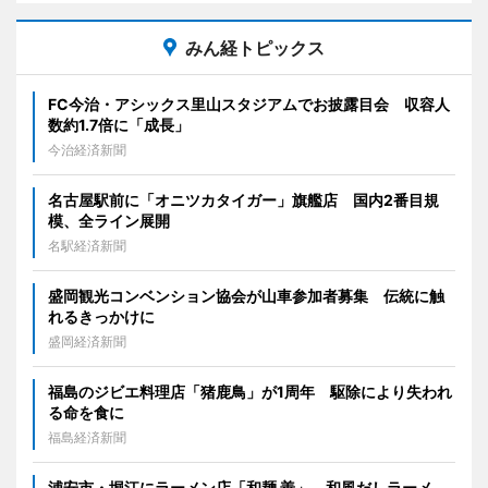
みん経トピックス
FC今治・アシックス里山スタジアムでお披露目会 収容人
数約1.7倍に「成長」
今治経済新聞
名古屋駅前に「オニツカタイガー」旗艦店 国内2番目規
模、全ライン展開
名駅経済新聞
盛岡観光コンベンション協会が山車参加者募集 伝統に触
れるきっかけに
盛岡経済新聞
福島のジビエ料理店「猪鹿鳥」が1周年 駆除により失われ
る命を食に
福島経済新聞
浦安市・堀江にラーメン店「和麺 善」、和風だしラーメ