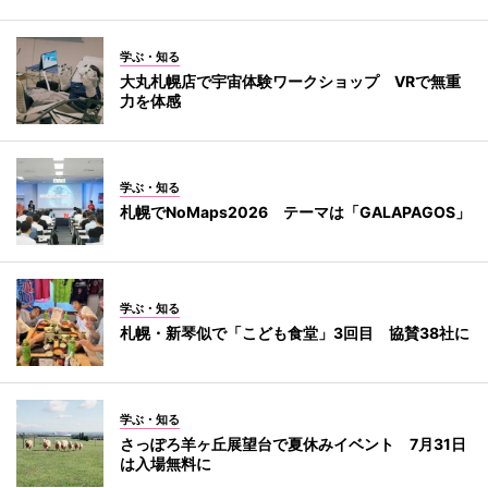
学ぶ・知る
大丸札幌店で宇宙体験ワークショップ VRで無重
力を体感
学ぶ・知る
札幌でNoMaps2026 テーマは「GALAPAGOS」
学ぶ・知る
札幌・新琴似で「こども食堂」3回目 協賛38社に
学ぶ・知る
さっぽろ羊ヶ丘展望台で夏休みイベント 7月31日
は入場無料に