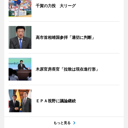
千賀の力投 大リーグ
高市首相靖国参拝「適切に判断」
木原官房長官「拉致は現在進行形」
ＥＰＡ視野に議論継続
もっと見る