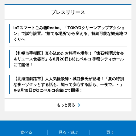
プレスリリース
IoTスマートごみ箱Reebo、「TOKYOクリーンアップアクショ
ン」で試行設置。”捨てる場所”から変える、持続可能な観光地づ
くりへ
【札幌市手稲区】真心込めたお料理を堪能！「懐石料理試食会
＆リユース食器市」を8月20日(木)にベルコ 手稲シティホール
にて開催！
【北海道釧路市】大人気怪談師・城谷歩氏が登場！「夏の特別
な夜～ゾクッとする話も、知って安心する話も、一夜で。～」
を8月19日(水)にベルコ会館にて開催！
もっと見る
食べる
見る・遊ぶ
買う