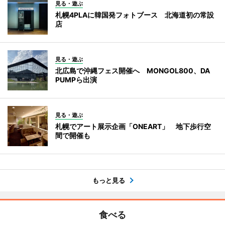
見る・遊ぶ
札幌4PLAに韓国発フォトブース 北海道初の常設
店
見る・遊ぶ
北広島で沖縄フェス開催へ MONGOL800、DA
PUMPら出演
見る・遊ぶ
札幌でアート展示企画「ONEART」 地下歩行空
間で開催も
もっと見る
食べる