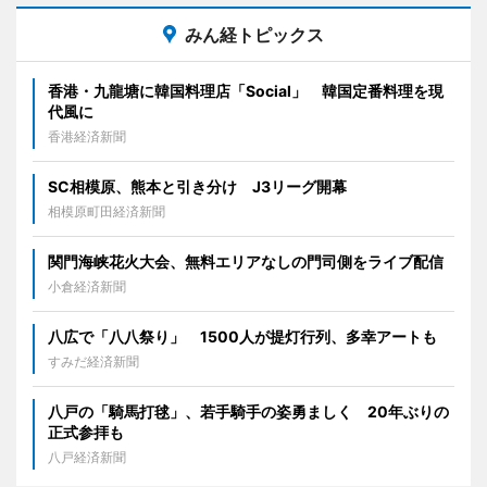
みん経トピックス
香港・九龍塘に韓国料理店「Social」 韓国定番料理を現
代風に
香港経済新聞
SC相模原、熊本と引き分け J3リーグ開幕
相模原町田経済新聞
関門海峡花火大会、無料エリアなしの門司側をライブ配信
小倉経済新聞
八広で「八八祭り」 1500人が提灯行列、多幸アートも
すみだ経済新聞
八戸の「騎馬打毬」、若手騎手の姿勇ましく 20年ぶりの
正式参拝も
八戸経済新聞