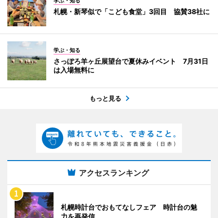
学ぶ・知る
札幌・新琴似で「こども食堂」3回目 協賛38社に
学ぶ・知る
さっぽろ羊ヶ丘展望台で夏休みイベント 7月31日
は入場無料に
もっと見る
アクセスランキング
札幌時計台でおもてなしフェア 時計台の魅
力を再発信