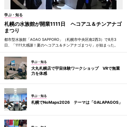
学ぶ・知る
札幌の水族館が開業1111日 ヘコアユ＆チンアナゴ
まつり
都市型水族館「AOAO SAPPORO」（札幌市中央区南2西3）で8月3
日、「1111大感謝！夏のヘコアユ＆チンアナゴまつり」が始まった。
学ぶ・知る
大丸札幌店で宇宙体験ワークショップ VRで無重
力を体感
学ぶ・知る
札幌でNoMaps2026 テーマは「GALAPAGOS」