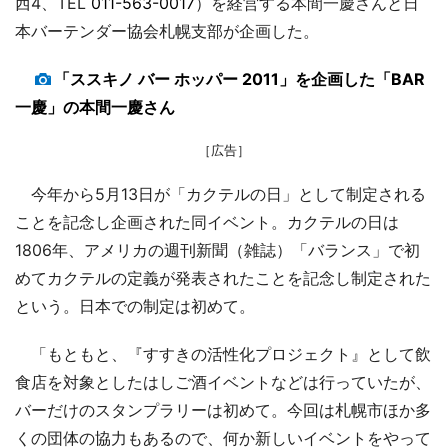
西4、TEL
011-563-0017
）を経営する本間一慶さんと日
本バーテンダー協会札幌支部が企画した。
「ススキノ バー ホッパー 2011」を企画した「BAR
一慶」の本間一慶さん
［広告］
今年から5月13日が「カクテルの日」として制定される
ことを記念し企画された同イベント。カクテルの日は
1806年、アメリカの週刊新聞（雑誌）「バランス」で初
めてカクテルの定義が発表されたことを記念し制定された
という。日本での制定は初めて。
「もともと、『すすきの活性化プロジェクト』として飲
食店を対象としたはしご酒イベントなどは行っていたが、
バーだけのスタンプラリーは初めて。今回は札幌市ほか多
くの団体の協力もあるので、何か新しいイベントをやって