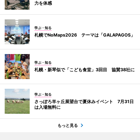
力を体感
学ぶ・知る
札幌でNoMaps2026 テーマは「GALAPAGOS」
学ぶ・知る
札幌・新琴似で「こども食堂」3回目 協賛38社に
学ぶ・知る
さっぽろ羊ヶ丘展望台で夏休みイベント 7月31日
は入場無料に
もっと見る