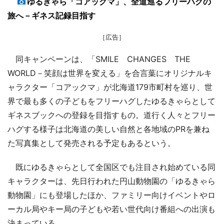
ゆるきゃら「コアックマ」、全道巡るフリーハグの
旅へ－ギネス記録目指す
［広告］
同キャンペーンは、「SMILE CHANGES THE
WORLD－笑顔は世界を変える」を合言葉にオリジナルキ
ャラクター「コアックマ」が北海道179市町村を巡り、世
界で最も多くの子どもをフリーハグしたゆるきゃらとして
ギネスブックへの登録を目指すもの。道行く人々とフリー
ハグする様子は北海道の美しい自然と各地域のPRを兼ね
た写真集として発売される予定もあるという。
既にゆるきゃらとして全国区でも注目され始めている同
キャラクターは、先日行われた円山動物園の「ゆるきゃら
動物園」にも登場したほか、ファミリー向けイベントやロ
ーカル局やキー局の子どもや若い世代向け番組への出演も
決まっている。