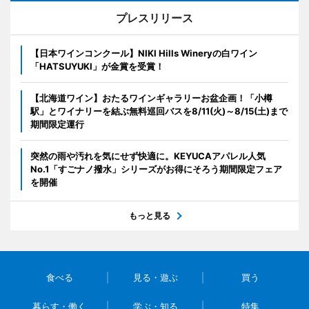
プレスリリース
【日本ワインコンクール】NIKI Hills Wineryの白ワイン
「HATSUYUKI」が金賞を受賞！
【北海道ワイン】おたるワインギャラリーお盆企画！「小樽
駅」とワイナリーを結ぶ無料巡回バスを8/11(火)～8/15(土)まで
期間限定運行
突然の雨や汚れを気にせず快適に。KEYUCAアパレル人気
No.1「すごナノ撥水」シリーズがお得にそろう期間限定フェア
を開催
もっと見る
食べる
見る・遊ぶ
買う
暮らす・働く
学ぶ・知る
特集