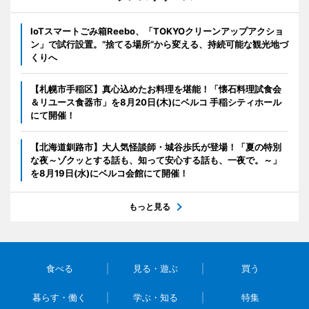
IoTスマートごみ箱Reebo、「TOKYOクリーンアップアクショ
ン」で試行設置。”捨てる場所”から変える、持続可能な観光地づ
くりへ
【札幌市手稲区】真心込めたお料理を堪能！「懐石料理試食会
＆リユース食器市」を8月20日(木)にベルコ 手稲シティホール
にて開催！
【北海道釧路市】大人気怪談師・城谷歩氏が登場！「夏の特別
な夜～ゾクッとする話も、知って安心する話も、一夜で。～」
を8月19日(水)にベルコ会館にて開催！
もっと見る
食べる
見る・遊ぶ
買う
暮らす・働く
学ぶ・知る
特集