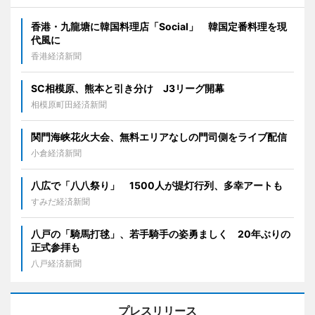
香港・九龍塘に韓国料理店「Social」 韓国定番料理を現
代風に
香港経済新聞
SC相模原、熊本と引き分け J3リーグ開幕
相模原町田経済新聞
関門海峡花火大会、無料エリアなしの門司側をライブ配信
小倉経済新聞
八広で「八八祭り」 1500人が提灯行列、多幸アートも
すみだ経済新聞
八戸の「騎馬打毬」、若手騎手の姿勇ましく 20年ぶりの
正式参拝も
八戸経済新聞
プレスリリース