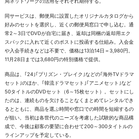
局ネットワークの活用をそれぞれ期待する。
同サービスは、郵便局に設置したオリジナルカタログから
好みのセットを選択し、近くの郵便局窓口で申し込む。通
常2～3日でDVDが自宅に届き、返却は同梱の返却用エク
スパックに入れて近くのポストに投函する仕組み。入会金
や入会手続きなどは不要で、価格は13泊14日＝3,980円。
11月28日までは3,680円の特別価格で提供。
商品は、｢24｣｢プリズン・ブレイク｣などの｢海外TVドラマ
セット｣のほか、｢韓流ドラマセット｣｢アニメセット｣など
50タイトルのDVDセット（6～15枚セット）。セットにし
たのは、連続ものを欠けることなくまとめてレンタルでき
るとともに、商品を選ぶ時間や窓口での時間を短縮するの
が狙い。当初は各世代のニーズを考慮した試験的な商品構
成で、今後は顧客の要望に合わせて200～300タイトルの
ラインアップを予定している。