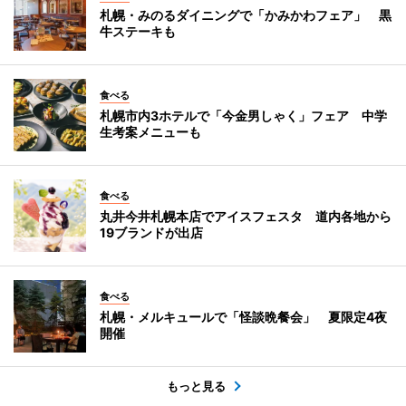
札幌・みのるダイニングで「かみかわフェア」 黒
牛ステーキも
食べる
札幌市内3ホテルで「今金男しゃく」フェア 中学
生考案メニューも
食べる
丸井今井札幌本店でアイスフェスタ 道内各地から
19ブランドが出店
食べる
札幌・メルキュールで「怪談晩餐会」 夏限定4夜
開催
もっと見る