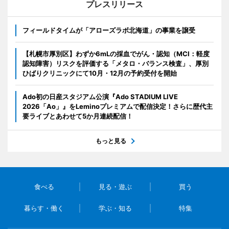
プレスリリース
フィールドタイムが「アローズラボ北海道」の事業を譲受
【札幌市厚別区】わずか6mLの採血でがん・認知（MCI：軽度
認知障害）リスクを評価する「メタロ・バランス検査」、厚別
ひばりクリニックにて10月・12月の予約受付を開始
Ado初の日産スタジアム公演『Ado STADIUM LIVE
2026「Ao」』をLeminoプレミアムで配信決定！さらに歴代主
要ライブとあわせて5か月連続配信！
もっと見る
食べる
見る・遊ぶ
買う
暮らす・働く
学ぶ・知る
特集