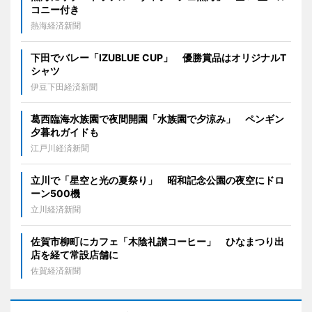
コニー付き
熱海経済新聞
下田でバレー「IZUBLUE CUP」 優勝賞品はオリジナルT
シャツ
伊豆下田経済新聞
葛西臨海水族園で夜間開園「水族園で夕涼み」 ペンギン
夕暮れガイドも
江戸川経済新聞
立川で「星空と光の夏祭り」 昭和記念公園の夜空にドロ
ーン500機
立川経済新聞
佐賀市柳町にカフェ「木陰礼讃コーヒー」 ひなまつり出
店を経て常設店舗に
佐賀経済新聞