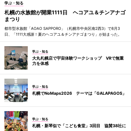
学ぶ・知る
札幌の水族館が開業1111日 ヘコアユ＆チンアナゴ
まつり
都市型水族館「AOAO SAPPORO」（札幌市中央区南2西3）で8月3
日、「1111大感謝！夏のヘコアユ＆チンアナゴまつり」が始まった。
学ぶ・知る
大丸札幌店で宇宙体験ワークショップ VRで無重
力を体感
学ぶ・知る
札幌でNoMaps2026 テーマは「GALAPAGOS」
学ぶ・知る
札幌・新琴似で「こども食堂」3回目 協賛38社に