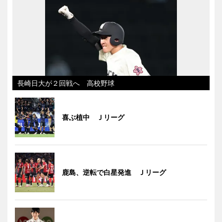
長崎日大が２回戦へ 高校野球
喜ぶ植中 Ｊリーグ
鹿島、逆転で白星発進 Ｊリーグ