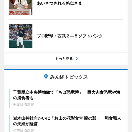
あいさつされる悠仁さま
プロ野球・西武２―５ソフトバンク
もっと見る
みん経トピックス
千葉県立中央博物館で「ちば恐竜博」 巨大肉食恐竜や海
の捕食者も
千葉経済新聞
岩木山神社向かいに「お山の花彩食堂 龍の憩」 和食職人
の夫婦が経営
弘前経済新聞