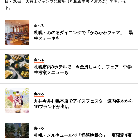
日・30日、大倉山ジャンプ競技場（札幌市中央区宮の森）で開かれ
る。
食べる
札幌・みのるダイニングで「かみかわフェア」 黒
牛ステーキも
食べる
札幌市内3ホテルで「今金男しゃく」フェア 中学
生考案メニューも
食べる
丸井今井札幌本店でアイスフェスタ 道内各地から
19ブランドが出店
食べる
札幌・メルキュールで「怪談晩餐会」 夏限定4夜