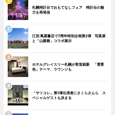
札幌時計台でおもてなしフェア 時計台の魅
力を再発信
江別 蔦屋書店で7周年特別企画第2弾 写真展
と「山親爺」コラボ展示
ホテルグレイスリー札幌が客室刷新 「雪景
色」テーマ、ラウンジも
「サツコレ」第1弾出演者にさくらさんら ス
ペシャルゲストも決まる