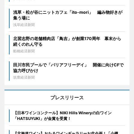
浅草・松が谷にニットカフェ「ito-mori」 編み物好きが
集う場に
浅草経済新聞
北習志野の老舗精肉店「鳥吉」が創業170周年 幕末から
続くのれん守る
船橋経済新聞
田川市民プールで「バリアフリーデイ」 開催に向けCFで
協力呼びかけ
筑豊経済新聞
プレスリリース
【日本ワインコンクール】NIKI Hills Wineryの白ワイン
「HATSUYUKI」が金賞を受賞！
【北海道ワイン】おたるワインギャラリーお盆企画！「小樽