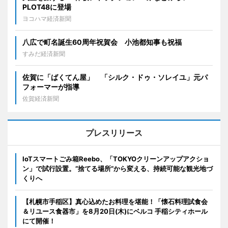
PLOT48に登場
ヨコハマ経済新聞
八広で町名誕生60周年祝賀会 小池都知事も祝福
すみだ経済新聞
佐賀に「ばくてん屋」 「シルク・ドゥ・ソレイユ」元パ
フォーマーが指導
佐賀経済新聞
プレスリリース
IoTスマートごみ箱Reebo、「TOKYOクリーンアップアクショ
ン」で試行設置。”捨てる場所”から変える、持続可能な観光地づ
くりへ
【札幌市手稲区】真心込めたお料理を堪能！「懐石料理試食会
＆リユース食器市」を8月20日(木)にベルコ 手稲シティホール
にて開催！