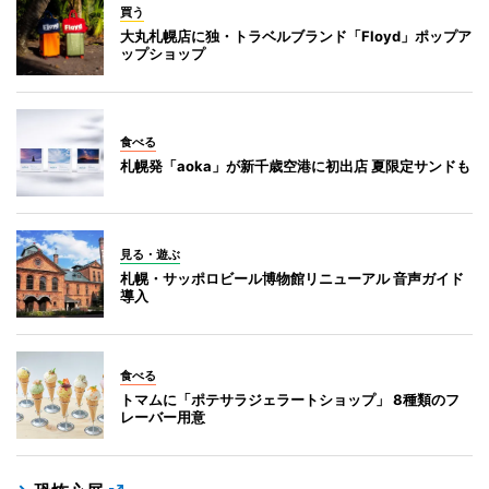
買う
大丸札幌店に独・トラベルブランド「Floyd」ポップア
ップショップ
食べる
札幌発「aoka」が新千歳空港に初出店 夏限定サンドも
見る・遊ぶ
札幌・サッポロビール博物館リニューアル 音声ガイド
導入
食べる
トマムに「ポテサラジェラートショップ」 8種類のフ
レーバー用意