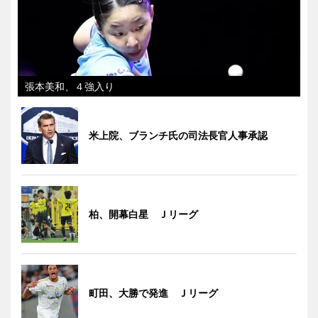
張本美和、４強入り
米上院、ブランチ氏の司法長官人事承認
柏、開幕白星 Ｊリーグ
町田、大勝で発進 Ｊリーグ