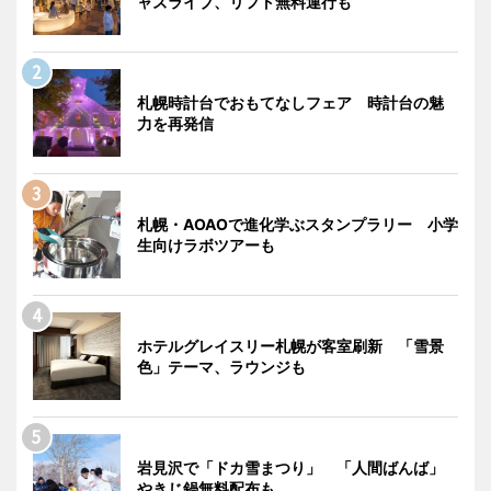
ャズライブ、リフト無料運行も
札幌時計台でおもてなしフェア 時計台の魅
力を再発信
札幌・AOAOで進化学ぶスタンプラリー 小学
生向けラボツアーも
ホテルグレイスリー札幌が客室刷新 「雪景
色」テーマ、ラウンジも
岩見沢で「ドカ雪まつり」 「人間ばんば」
やきじ鍋無料配布も