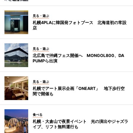
見る・遊ぶ
札幌4PLAに韓国発フォトブース 北海道初の常設
店
見る・遊ぶ
北広島で沖縄フェス開催へ MONGOL800、DA
PUMPら出演
見る・遊ぶ
札幌でアート展示企画「ONEART」 地下歩行空
間で開催も
食べる
札幌・大倉山で夜景イベント 光の演出やジャズラ
イブ、リフト無料運行も