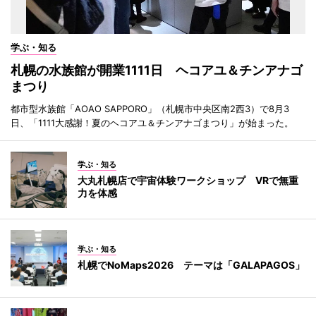
学ぶ・知る
札幌の水族館が開業1111日 ヘコアユ＆チンアナゴ
まつり
都市型水族館「AOAO SAPPORO」（札幌市中央区南2西3）で8月3
日、「1111大感謝！夏のヘコアユ＆チンアナゴまつり」が始まった。
学ぶ・知る
大丸札幌店で宇宙体験ワークショップ VRで無重
力を体感
学ぶ・知る
札幌でNoMaps2026 テーマは「GALAPAGOS」