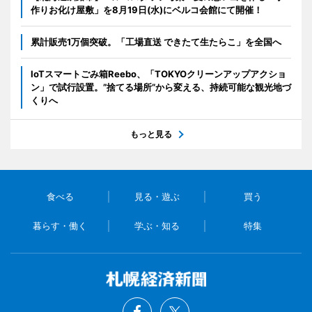
作りお化け屋敷」を8月19日(水)にベルコ会館にて開催！
累計販売1万個突破。「工場直送 できたて生たらこ」を全国へ
IoTスマートごみ箱Reebo、「TOKYOクリーンアップアクショ
ン」で試行設置。”捨てる場所”から変える、持続可能な観光地づ
くりへ
もっと見る
食べる
見る・遊ぶ
買う
暮らす・働く
学ぶ・知る
特集