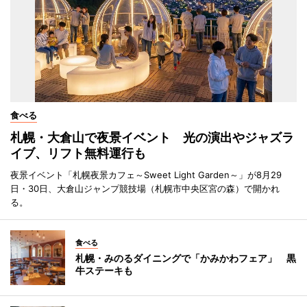
食べる
札幌・大倉山で夜景イベント 光の演出やジャズラ
イブ、リフト無料運行も
夜景イベント「札幌夜景カフェ～Sweet Light Garden～」が8月29
日・30日、大倉山ジャンプ競技場（札幌市中央区宮の森）で開かれ
る。
食べる
札幌・みのるダイニングで「かみかわフェア」 黒
牛ステーキも