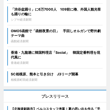
「渋谷盆踊り」に6万7000人 109前に櫓、外国人観光客
も踊りの輪に
シブヤ経済新聞
OMO5函館で「函館夜景の日」 手回しオルガンで野外劇
テーマ曲
函館経済新聞
香港・九龍塘に韓国料理店「Social」 韓国定番料理を現
代風に
香港経済新聞
SC相模原、熊本と引き分け J3リーグ開幕
相模原町田経済新聞
プレスリリース
【北海道釧路市】ベルコスタッフ考案！夏の思い出を作る「手