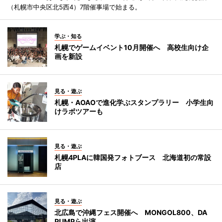
（札幌市中央区北5西4）7階催事場で始まる。
学ぶ・知る
札幌でゲームイベント10月開催へ 高校生向け企
画を新設
見る・遊ぶ
札幌・AOAOで進化学ぶスタンプラリー 小学生向
けラボツアーも
見る・遊ぶ
札幌4PLAに韓国発フォトブース 北海道初の常設
店
見る・遊ぶ
北広島で沖縄フェス開催へ MONGOL800、DA
PUMPら出演