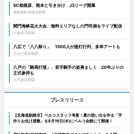
SC相模原、熊本と引き分け J3リーグ開幕
相模原町田経済新聞
関門海峡花火大会、無料エリアなしの門司側をライブ配信
小倉経済新聞
八広で「八八祭り」 1500人が提灯行列、多幸アートも
すみだ経済新聞
八戸の「騎馬打毬」、若手騎手の姿勇ましく 20年ぶりの
正式参拝も
八戸経済新聞
プレスリリース
【北海道釧路市】ベルコスタッフ考案！夏の思い出を作る「手
作りお化け屋敷」を8月19日(水)にベルコ会館にて開催！