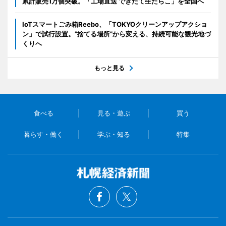
累計販売1万個突破。「工場直送 できたて生たらこ」を全国へ
IoTスマートごみ箱Reebo、「TOKYOクリーンアップアクショ
ン」で試行設置。”捨てる場所”から変える、持続可能な観光地づ
くりへ
もっと見る
食べる
見る・遊ぶ
買う
暮らす・働く
学ぶ・知る
特集