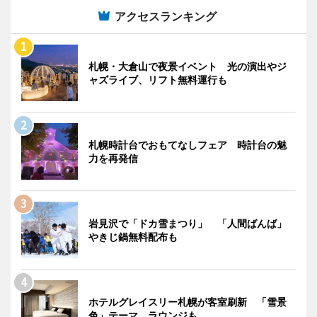
アクセスランキング
札幌・大倉山で夜景イベント 光の演出やジ
ャズライブ、リフト無料運行も
札幌時計台でおもてなしフェア 時計台の魅
力を再発信
岩見沢で「ドカ雪まつり」 「人間ばんば」
やきじ鍋無料配布も
ホテルグレイスリー札幌が客室刷新 「雪景
色」テーマ、ラウンジも