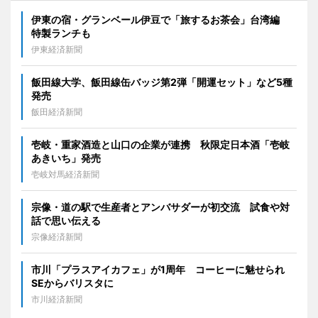
伊東の宿・グランベール伊豆で「旅するお茶会」台湾編
特製ランチも
伊東経済新聞
飯田線大学、飯田線缶バッジ第2弾「開運セット」など5種
発売
飯田経済新聞
壱岐・重家酒造と山口の企業が連携 秋限定日本酒「壱岐
あきいち」発売
壱岐対馬経済新聞
宗像・道の駅で生産者とアンバサダーが初交流 試食や対
話で思い伝える
宗像経済新聞
市川「プラスアイカフェ」が1周年 コーヒーに魅せられ
SEからバリスタに
市川経済新聞