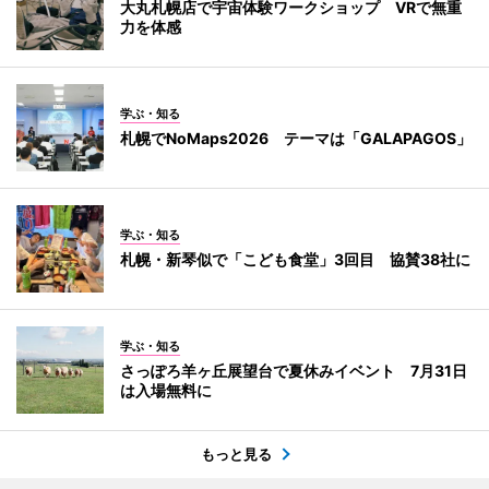
大丸札幌店で宇宙体験ワークショップ VRで無重
力を体感
学ぶ・知る
札幌でNoMaps2026 テーマは「GALAPAGOS」
学ぶ・知る
札幌・新琴似で「こども食堂」3回目 協賛38社に
学ぶ・知る
さっぽろ羊ヶ丘展望台で夏休みイベント 7月31日
は入場無料に
もっと見る