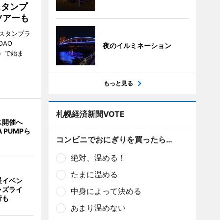
スタンプ
ツアーも
スタンプラ
OAO
夜のイルミネーション
3）で始ま
もっと見る
札幌経済新聞VOTE
ス開催へ
A PUMPら
コンビニでおにぎりを買ったら…
絶対、温める！
たまに温める
景イベン
ャズライ
中身によって決める
行も
あまり温めない