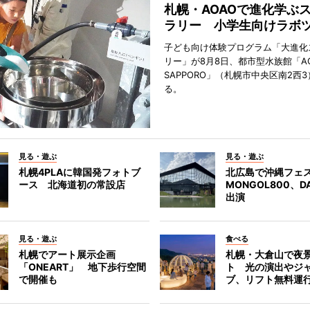
札幌・AOAOで進化学ぶ
ラリー 小学生向けラボ
子ども向け体験プログラム「大進化
リー」が8月8日、都市型水族館「A
SAPPORO」（札幌市中央区南2西
る。
見る・遊ぶ
見る・遊ぶ
札幌4PLAに韓国発フォトブ
北広島で沖縄フェ
ース 北海道初の常設店
MONGOL800、D
出演
見る・遊ぶ
食べる
札幌でアート展示企画
札幌・大倉山で夜
「ONEART」 地下歩行空間
ト 光の演出やジ
で開催も
ブ、リフト無料運