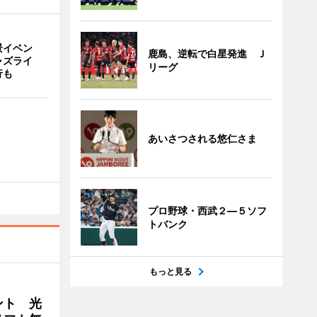
景イベン
鹿島、逆転で白星発進 Ｊ
ャズライ
リーグ
行も
あいさつされる悠仁さま
プロ野球・西武２―５ソフ
トバンク
もっと見る
ント 光