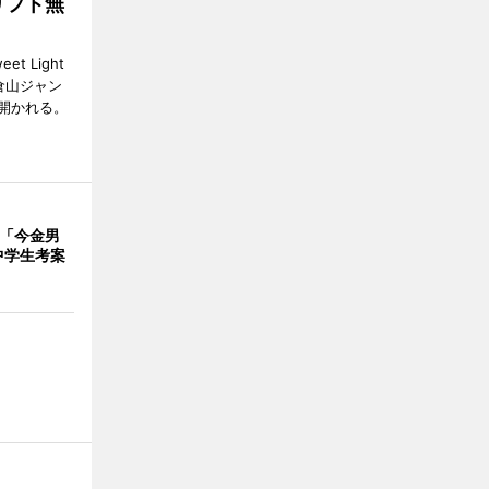
リフト無
 Light
大倉山ジャン
開かれる。
で「今金男
中学生考案