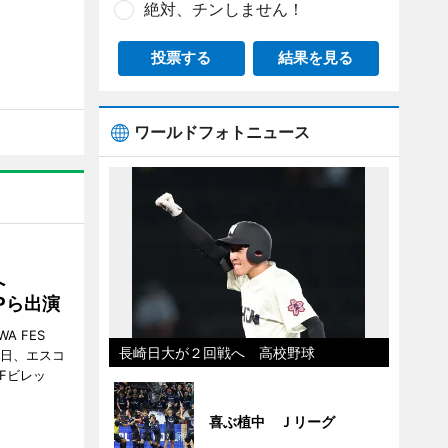
絶対、チンしません！
投票する
結果を見る
ワールドフォトニュース
催へ
MPら出演
A FES
長崎日大が２回戦へ 高校野球
日・6日、エスコ
市Fビレッ
喜ぶ植中 Ｊリーグ