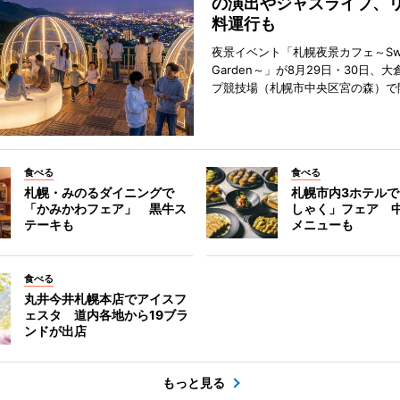
の演出やジャズライブ、
料運行も
夜景イベント「札幌夜景カフェ～Sweet
Garden～」が8月29日・30日、
プ競技場（札幌市中央区宮の森）で
食べる
食べる
札幌・みのるダイニングで
札幌市内3ホテル
「かみかわフェア」 黒牛ス
しゃく」フェア 
テーキも
メニューも
食べる
丸井今井札幌本店でアイスフ
ェスタ 道内各地から19ブラ
ンドが出店
もっと見る