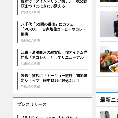
皆野で「タイムスリップ横丁」 秩父音
頭まつりににぎわい添える
秩父経済新聞
八千代「52間の縁側」にカフェ
「PUKU」 自家焙煎コーヒーやカレー
提供
船橋経済新聞
江東・清澄白河の雑貨店、猫アイテム専
門店「ネコシカ」としてリニューアル
江東経済新聞
遠鉄百貨店に「トーキョー煎餅」期間限
定ショップ 昨年12月に続き2回目
浜松経済新聞
最新ニ
プレスリリース
【日本ワインコンクール】NIKI Hills