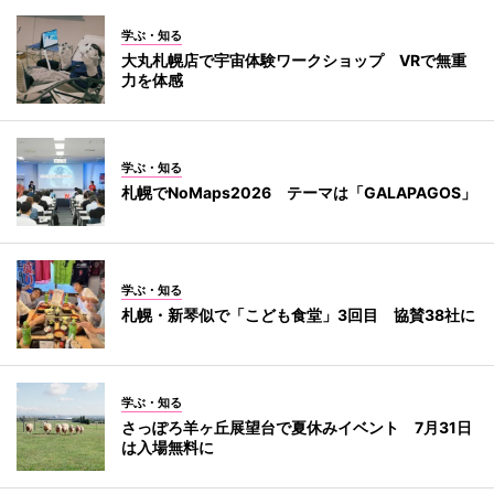
学ぶ・知る
大丸札幌店で宇宙体験ワークショップ VRで無重
力を体感
学ぶ・知る
札幌でNoMaps2026 テーマは「GALAPAGOS」
学ぶ・知る
札幌・新琴似で「こども食堂」3回目 協賛38社に
学ぶ・知る
さっぽろ羊ヶ丘展望台で夏休みイベント 7月31日
は入場無料に