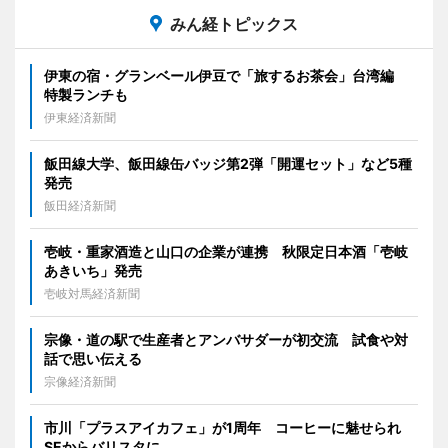
みん経トピックス
伊東の宿・グランベール伊豆で「旅するお茶会」台湾編
特製ランチも
伊東経済新聞
飯田線大学、飯田線缶バッジ第2弾「開運セット」など5種
発売
飯田経済新聞
壱岐・重家酒造と山口の企業が連携 秋限定日本酒「壱岐
あきいち」発売
壱岐対馬経済新聞
宗像・道の駅で生産者とアンバサダーが初交流 試食や対
話で思い伝える
宗像経済新聞
市川「プラスアイカフェ」が1周年 コーヒーに魅せられ
SEからバリスタに