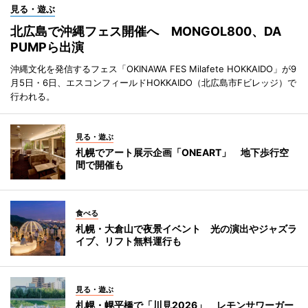
見る・遊ぶ
北広島で沖縄フェス開催へ MONGOL800、DA
PUMPら出演
沖縄文化を発信するフェス「OKINAWA FES Milafete HOKKAIDO」が9
月5日・6日、エスコンフィールドHOKKAIDO（北広島市Fビレッジ）で
行われる。
見る・遊ぶ
札幌でアート展示企画「ONEART」 地下歩行空
間で開催も
食べる
札幌・大倉山で夜景イベント 光の演出やジャズラ
イブ、リフト無料運行も
見る・遊ぶ
札幌・幌平橋で「川見2026」 レモンサワーガー