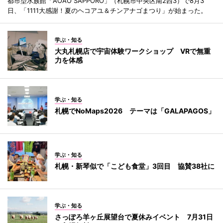
都市型水族館「AOAO SAPPORO」（札幌市中央区南2西3）で8月3
日、「1111大感謝！夏のヘコアユ＆チンアナゴまつり」が始まった。
学ぶ・知る
大丸札幌店で宇宙体験ワークショップ VRで無重
力を体感
学ぶ・知る
札幌でNoMaps2026 テーマは「GALAPAGOS」
学ぶ・知る
札幌・新琴似で「こども食堂」3回目 協賛38社に
学ぶ・知る
さっぽろ羊ヶ丘展望台で夏休みイベント 7月31日