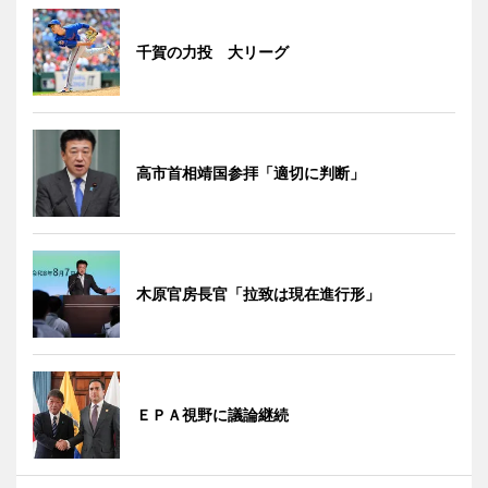
千賀の力投 大リーグ
高市首相靖国参拝「適切に判断」
木原官房長官「拉致は現在進行形」
ＥＰＡ視野に議論継続