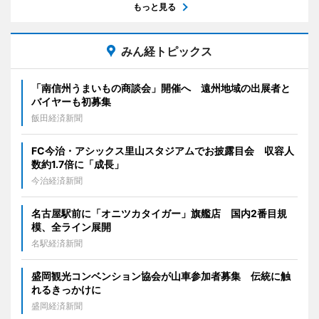
もっと見る
みん経トピックス
「南信州うまいもの商談会」開催へ 遠州地域の出展者と
バイヤーも初募集
飯田経済新聞
FC今治・アシックス里山スタジアムでお披露目会 収容人
数約1.7倍に「成長」
今治経済新聞
名古屋駅前に「オニツカタイガー」旗艦店 国内2番目規
模、全ライン展開
名駅経済新聞
盛岡観光コンベンション協会が山車参加者募集 伝統に触
れるきっかけに
盛岡経済新聞