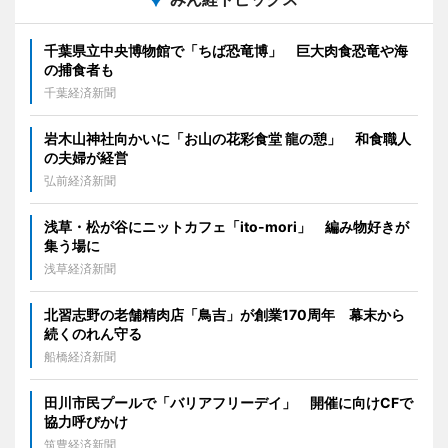
千葉県立中央博物館で「ちば恐竜博」 巨大肉食恐竜や海
の捕食者も
千葉経済新聞
岩木山神社向かいに「お山の花彩食堂 龍の憩」 和食職人
の夫婦が経営
弘前経済新聞
浅草・松が谷にニットカフェ「ito-mori」 編み物好きが
集う場に
浅草経済新聞
北習志野の老舗精肉店「鳥吉」が創業170周年 幕末から
続くのれん守る
船橋経済新聞
田川市民プールで「バリアフリーデイ」 開催に向けCFで
協力呼びかけ
筑豊経済新聞