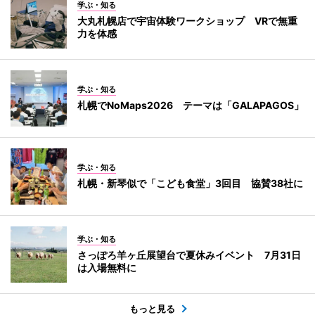
学ぶ・知る
大丸札幌店で宇宙体験ワークショップ VRで無重
力を体感
学ぶ・知る
札幌でNoMaps2026 テーマは「GALAPAGOS」
学ぶ・知る
札幌・新琴似で「こども食堂」3回目 協賛38社に
学ぶ・知る
さっぽろ羊ヶ丘展望台で夏休みイベント 7月31日
は入場無料に
もっと見る