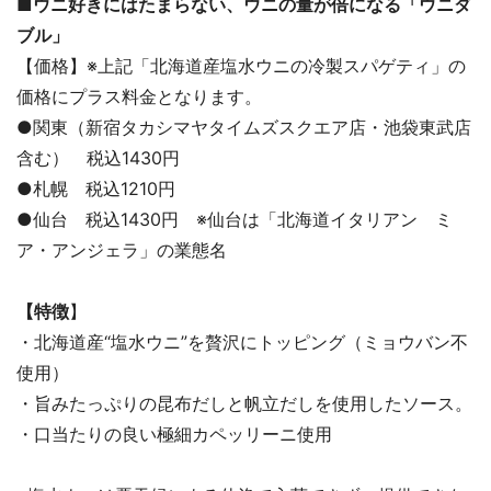
■ウニ好きにはたまらない、ウニの量が倍になる「ウニダ
ブル」
【価格】※上記「北海道産塩水ウニの冷製スパゲティ」の
価格にプラス料金となります。
●関東（新宿タカシマヤタイムズスクエア店・池袋東武店
含む） 税込1430円
●札幌 税込1210円
●仙台 税込1430円 ※仙台は「北海道イタリアン ミ
ア・アンジェラ」の業態名
【特徴
】
・北海道産“塩水ウニ”を贅沢にトッピング（ミョウバン不
使用）
・旨みたっぷりの昆布だしと帆立だしを使用したソース。
・口当たりの良い極細カペッリーニ使用