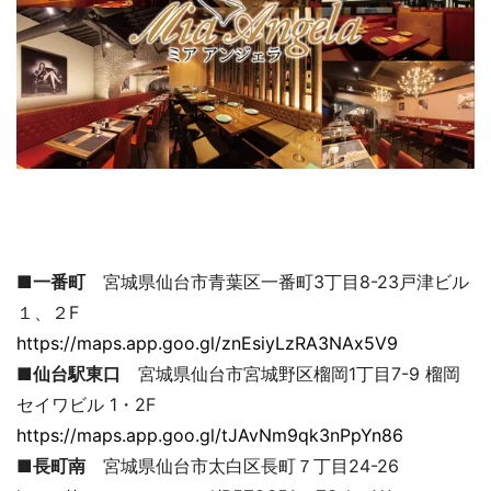
■一番町
宮城県仙台市青葉区一番町3丁目8-23戸津ビル
１、２F
https://maps.app.goo.gl/znEsiyLzRA3NAx5V9
■仙台駅東口
宮城県仙台市宮城野区榴岡1丁目7-9 榴岡
セイワビル 1・2F
https://maps.app.goo.gl/tJAvNm9qk3nPpYn86
■長町南
宮城県仙台市太白区長町７丁目24-26