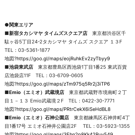
●関東エリア
■新宿タカシマヤ タイムズスクエア店
東京都渋谷区千
駄ヶ谷5丁目24-2タカシマヤ タイムズ スクエア １３F
TEL：03-5361-1877
地図?
https://goo.gl/maps/eojRuhkEv2zyTbyy9
■池袋東武店
東京都豊島区西池袋1丁目1番25 東武百貨
店池袋店11F TEL：03-6709-0605
地図?
https://goo.gl/maps/zTm975q5Rr2j3iTP6
■Emio（エミオ）武蔵境店
東京都武蔵野市境南町２丁
目１－１３ Emio武蔵境２F TEL：0422-30-7771
地図?
https://goo.gl/maps/PRtrCekX6iSeHdBL8
■Emio（エミオ）石神公園店
東京都練馬区石神井町4丁
目1番17号 エミオ石神井公園店2F TEL：03-5923-1355
地図?
https://goo.gl/maps/3Ehn2p8Kk42Ruy549