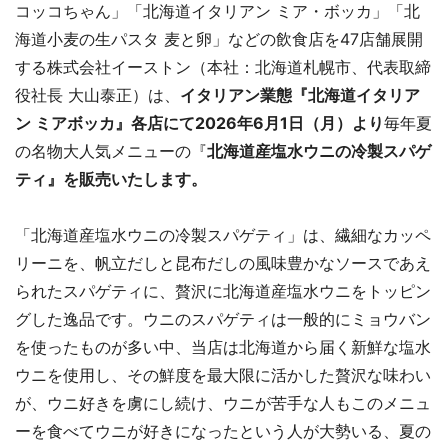
コッコちゃん」「北海道イタリアン ミア・ボッカ」「北
海道小麦の生パスタ 麦と卵」などの飲食店を47店舗展開
する株式会社イーストン（本社：北海道札幌市、代表取締
役社長 大山泰正）は、
イタリアン業態『北海道イタリア
ン ミアボッカ』各店にて2026年6月1日（月）より
毎年夏
の名物大人気メニューの『
北海道産塩水ウニの冷製スパゲ
ティ』を販売いたします。
「北海道産塩水ウニの冷製スパゲティ」は、繊細なカッペ
リーニを、帆立だしと昆布だしの風味豊かなソースであえ
られたスパゲティに、贅沢に北海道産塩水ウニをトッピン
グした逸品です。ウニのスパゲティは一般的にミョウバン
を使ったものが多い中、当店は北海道から届く新鮮な塩水
ウニを使用し、その鮮度を最大限に活かした贅沢な味わい
が、ウニ好きを虜にし続け、ウニが苦手な人もこのメニュ
ーを食べてウニが好きになったという人が大勢いる、夏の