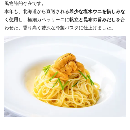
風物詩的存在です。
本年も、北海道から直送される
希少な塩水ウニを惜しみな
く使用
し、極細カペッリーニに
帆立と昆布の旨みだし
を合
わせた、香り高く贅沢な冷製パスタに仕上げました。