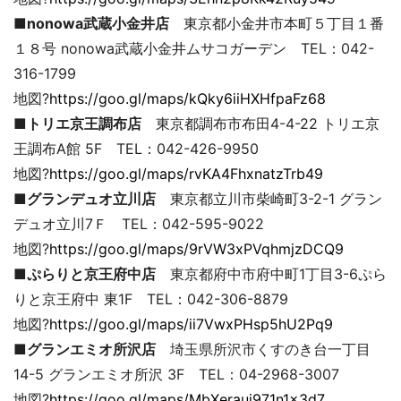
■nonowa武蔵小金井店
東京都小金井市本町５丁目１番
１８号 nonowa武蔵小金井ムサコガーデン TEL：042-
316-1799
地図?
https://goo.gl/maps/kQky6iiHXHfpaFz68
■トリエ京王調布店
東京都調布市布田4-4-22 トリエ京
王調布A館 5F TEL：042-426-9950
地図?
https://goo.gl/maps/rvKA4FhxnatzTrb49
■グランデュオ立川店
東京都立川市柴崎町3-2-1 グラン
デュオ立川7Ｆ TEL：042-595-9022
地図?
https://goo.gl/maps/9rVW3xPVqhmjzDCQ9
■ぷらりと京王府中店
東京都府中市府中町1丁目3-6ぷら
りと京王府中 東1F TEL：042-306-8879
地図?
https://goo.gl/maps/ii7VwxPHsp5hU2Pq9
■グランエミオ所沢店
埼玉県所沢市くすのき台一丁目
14-5 グランエミオ所沢 3F TEL：04-2968-3007
地図?
https://goo.gl/maps/MbXerauj971n1x3d7