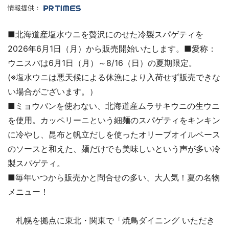
情報提供：
■北海道産塩水ウニを贅沢にのせた冷製スパゲティを
2026年6月1日（月）から販売開始いたします。■愛称：
ウニスパは6月1日（月）～8/16（日）の夏期限定。
(※塩水ウニは悪天候による休漁により入荷せず販売できな
い場合がございます。）
■ミョウバンを使わない、北海道産ムラサキウニの生ウニ
を使用。カッペリーニという細麺のスパゲティをキンキン
に冷やし、昆布と帆立だしを使ったオリーブオイルベース
のソースと和えた、麺だけでも美味しいという声が多い冷
製スパゲティ。
■毎年いつから販売かと問合せの多い、大人気！夏の名物
メニュー！
札幌を拠点に東北・関東で「焼鳥ダイニング いただき