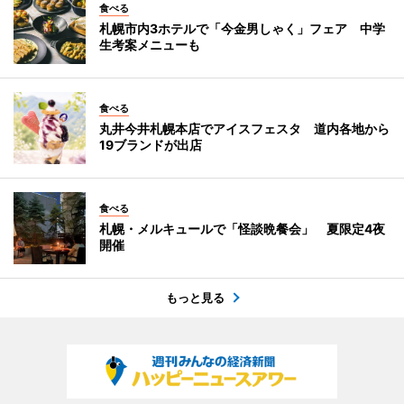
食べる
札幌市内3ホテルで「今金男しゃく」フェア 中学
生考案メニューも
食べる
丸井今井札幌本店でアイスフェスタ 道内各地から
19ブランドが出店
食べる
札幌・メルキュールで「怪談晩餐会」 夏限定4夜
開催
もっと見る