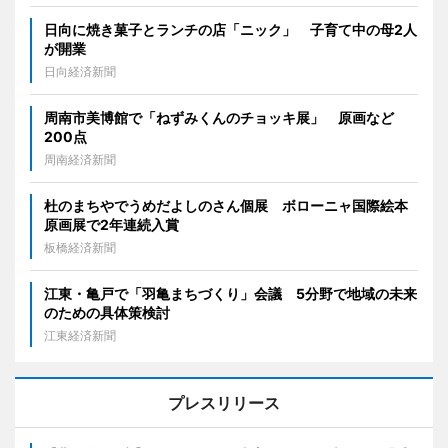
日向に焼き菓子とランチの店「ニック」 子育て中の母2人
が開業
日向経済新聞
周南市美博館で「ねずみくんのチョッキ展」 原画など
200点
周南経済新聞
杜のまちやでうめだよしのさん個展 ボローニャ国際絵本
原画展で2年連続入賞
板橋経済新聞
江東・亀戸で「羽亀まちづくり」会議 5分野で地域の未来
のための具体策検討
江東経済新聞
プレスリリース