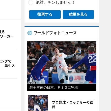
絶対、チンしません！
投票する
結果を見る
川見
ワールドフォトニュース
サワーガー
ニングで
」 黒牛ス
若手主体の日本、ＰＳＧに完敗
プロ野球・ロッテ８―０西
武