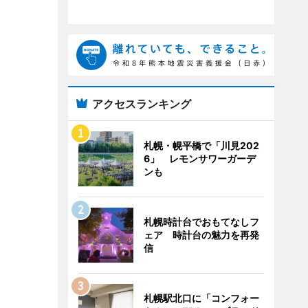
アクセスランキング
札幌・幌平橋で「川見202
6」 レモンサワーガーデ
ンも
札幌時計台でおもてなしフ
ェア 時計台の魅力を再発
信
札幌駅北口に「コンフォー