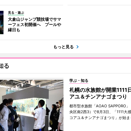
見る・遊ぶ
大倉山ジャンプ競技場でサマ
ーフェス初開催へ プールや
縁日も
もっと見る
知る
学ぶ・知る
札幌の水族館が開業1111
アユ＆チンアナゴまつり
都市型水族館「AOAO SAPPORO
央区南2西3）で8月3日、「1111大
コアユ＆チンアナゴまつり」が始ま