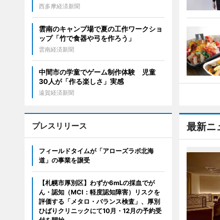
西多摩経済新聞
雲南のキャンプ場で夏の工作ワークショ
ップ「竹で食器や弓を作ろう」
雲南経済新聞
中間市の学童でゲーム制作体験 児童
30人が「作る楽しさ」実感
遠賀経済新聞
プレスリリース
最新ニ
フィールドタイムが「アローズラボ北海
道」の事業を譲受
【札幌市厚別区】わずか6mLの採血でが
ん・認知（MCI：軽度認知障害）リスクを
評価する「メタロ・バランス検査」、厚別
ひばりクリニックにて10月・12月の予約受