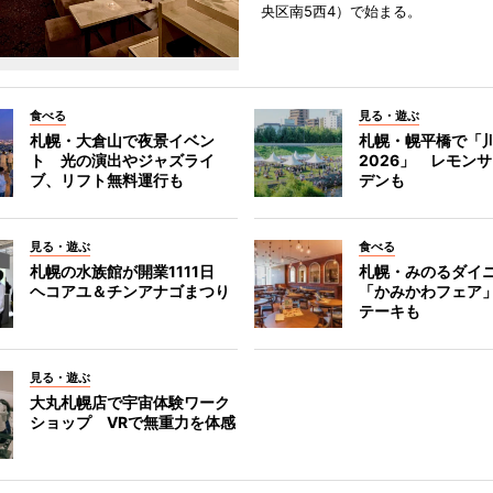
央区南5西4）で始まる。
食べる
見る・遊ぶ
札幌・大倉山で夜景イベン
札幌・幌平橋で「
ト 光の演出やジャズライ
2026」 レモン
ブ、リフト無料運行も
デンも
見る・遊ぶ
食べる
札幌の水族館が開業1111日
札幌・みのるダイ
ヘコアユ＆チンアナゴまつり
「かみかわフェア
テーキも
見る・遊ぶ
大丸札幌店で宇宙体験ワーク
ショップ VRで無重力を体感