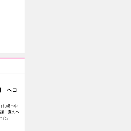
日 ヘコ
」（札幌市中
感謝！夏のヘ
った。