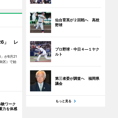
仙台育英が２回戦へ 高校
野球
26」 レ
プロ野球・中日４―１ヤク
ルト
」が8月21
央区）で始
第三者委が調査へ 福岡県
議会
もっと見る
体験ワーク
重力を体感