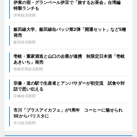
伊東の宿・グランベール伊豆で「旅するお茶会」台湾編
特製ランチも
伊東経済新聞
飯田線大学、飯田線缶バッジ第2弾「開運セット」など5種
発売
飯田経済新聞
壱岐・重家酒造と山口の企業が連携 秋限定日本酒「壱岐
あきいち」発売
壱岐対馬経済新聞
宗像・道の駅で生産者とアンバサダーが初交流 試食や対
話で思い伝える
宗像経済新聞
市川「プラスアイカフェ」が1周年 コーヒーに魅せられ
SEからバリスタに
市川経済新聞