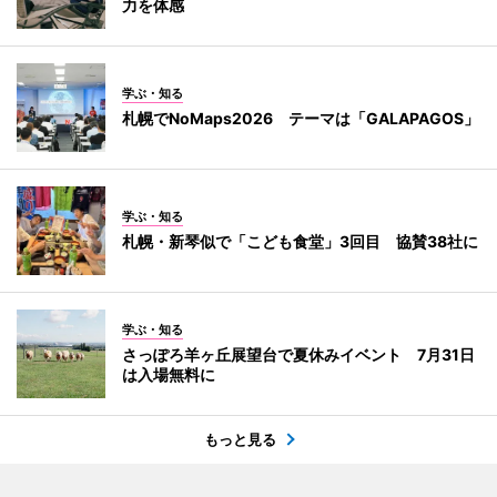
力を体感
学ぶ・知る
札幌でNoMaps2026 テーマは「GALAPAGOS」
学ぶ・知る
札幌・新琴似で「こども食堂」3回目 協賛38社に
学ぶ・知る
さっぽろ羊ヶ丘展望台で夏休みイベント 7月31日
は入場無料に
もっと見る