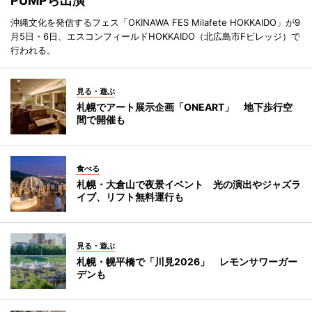
PUMPら出演
沖縄文化を発信するフェス「OKINAWA FES Milafete HOKKAIDO」が9
月5日・6日、エスコンフィールドHOKKAIDO（北広島市Fビレッジ）で
行われる。
見る・遊ぶ
札幌でアート展示企画「ONEART」 地下歩行空
間で開催も
食べる
札幌・大倉山で夜景イベント 光の演出やジャズラ
イブ、リフト無料運行も
見る・遊ぶ
札幌・幌平橋で「川見2026」 レモンサワーガー
デンも