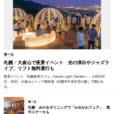
食べる
札幌・大倉山で夜景イベント 光の演出やジャズラ
イブ、リフト無料運行も
夜景イベント「札幌夜景カフェ～Sweet Light Garden～」が8月29
日・30日、大倉山ジャンプ競技場（札幌市中央区宮の森）で開かれ
る。
食べる
札幌・みのるダイニングで「かみかわフェア」 黒
牛ステーキも