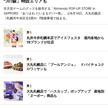
つの森」特設エリアも
任天堂ゲームのグッズを販売する「Nintendo POP-UP STORE in
SAPPORO 『あつまれ だいまるデパー島』」が8月14日、大丸札幌店
（札幌市中央区北5西4）7階催事場で始まる。
買う
丸井今井札幌本店でアイスフェスタ 道内各地から
19ブランドが出店
買う
大丸札幌店に「ブールアンジュ」 ドバイチョコク
ロワッサンも
買う
大丸札幌店で「ハスカップ」ポップアップ 産地別
「ヌーボー」商品も