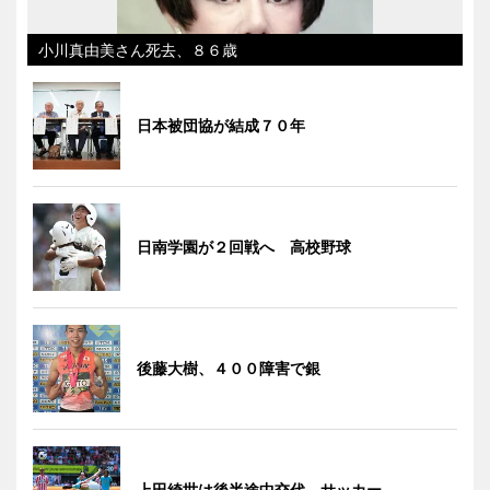
小川真由美さん死去、８６歳
日本被団協が結成７０年
日南学園が２回戦へ 高校野球
後藤大樹、４００障害で銀
上田綺世は後半途中交代 サッカー