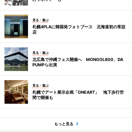
見る・遊ぶ
札幌4PLAに韓国発フォトブース 北海道初の常設
店
見る・遊ぶ
北広島で沖縄フェス開催へ MONGOL800、DA
PUMPら出演
見る・遊ぶ
札幌でアート展示企画「ONEART」 地下歩行空
間で開催も
もっと見る