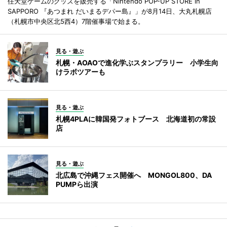
任天堂ゲームのグッズを販売する「Nintendo POP-UP STORE in
SAPPORO 『あつまれ だいまるデパー島』」が8月14日、大丸札幌店
（札幌市中央区北5西4）7階催事場で始まる。
見る・遊ぶ
札幌・AOAOで進化学ぶスタンプラリー 小学生向
けラボツアーも
見る・遊ぶ
札幌4PLAに韓国発フォトブース 北海道初の常設
店
見る・遊ぶ
北広島で沖縄フェス開催へ MONGOL800、DA
PUMPら出演