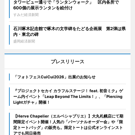
タワービュー通りで「ランタンウォーク」 区内各所で
600個の展示ランタンを絵付け
すみだ経済新聞
石川啄木記念館で啄木の文学碑をたどる企画展 第2弾は県
内・東北の碑
盛岡経済新聞
プレスリリース
「フォトフェスCuiCui2026」出展のお知らせ
『プロジェクトセカイ カラフルステージ！ feat. 初音ミク』ゲ
ーム内イベント「Leap Beyond The Limits！」、「Piercing
Lightガチャ」開催！
【Herve Chapelier（エルベシャプリエ）】大丸札幌店にて期
間限定イベント開催！人気の「パーソナルオーダー会」や「限
定トートバッグ」の販売も。限定トートは公式オンラインスト
アでも同日発売