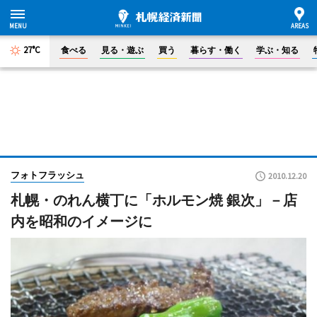
27°C
食べる
見る・遊ぶ
買う
暮らす・働く
学ぶ・知る
フォトフラッシュ
2010.12.20
札幌・のれん横丁に「ホルモン焼 銀次」－店
内を昭和のイメージに