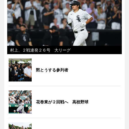
村上、２戦連発２６号 大リーグ
黙とうする参列者
花巻東が２回戦へ 高校野球