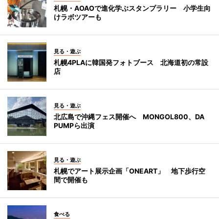
札幌・AOAOで進化学ぶスタンプラリー 小学生向
けラボツアーも
見る・遊ぶ
札幌4PLAに韓国発フォトブース 北海道初の常設
店
見る・遊ぶ
北広島で沖縄フェス開催へ MONGOL800、DA
PUMPら出演
見る・遊ぶ
札幌でアート展示企画「ONEART」 地下歩行空
間で開催も
食べる