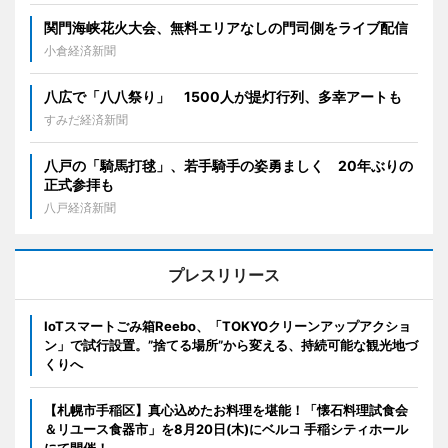
関門海峡花火大会、無料エリアなしの門司側をライブ配信
小倉経済新聞
八広で「八八祭り」 1500人が提灯行列、多幸アートも
すみだ経済新聞
八戸の「騎馬打毬」、若手騎手の姿勇ましく 20年ぶりの
正式参拝も
八戸経済新聞
プレスリリース
IoTスマートごみ箱Reebo、「TOKYOクリーンアップアクショ
ン」で試行設置。”捨てる場所”から変える、持続可能な観光地づ
くりへ
【札幌市手稲区】真心込めたお料理を堪能！「懐石料理試食会
＆リユース食器市」を8月20日(木)にベルコ 手稲シティホール
にて開催！