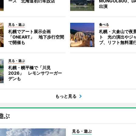
ース 北海道初の常設店
MONGOL800、D
出演
見る・遊ぶ
食べる
札幌でアート展示企画
札幌・大倉山で夜
「ONEART」 地下歩行空間
ト 光の演出やジ
で開催も
ブ、リフト無料運
見る・遊ぶ
札幌・幌平橋で「川見
2026」 レモンサワーガー
デンも
もっと見る
遊ぶ
見る・遊ぶ