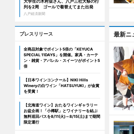
大学生の木村栞さん、八戸三社大祭の行
列を2周 ゴールで着替えてまた出発
八戸経済新聞
プレスリリース
最新ニ
全商品対象でポイント5倍の「KEYUCA
SPECIAL 11DAYS」を開催。家具・カーテ
ン・雑貨・アパレル・スイーツがポイント5
倍
【日本ワインコンクール】NIKI Hills
Wineryの白ワイン「HATSUYUKI」が金賞
を受賞！
【北海道ワイン】おたるワインギャラリー
お盆企画！「小樽駅」とワイナリーを結ぶ
無料巡回バスを8/11(火)～8/15(土)まで期間
限定運行