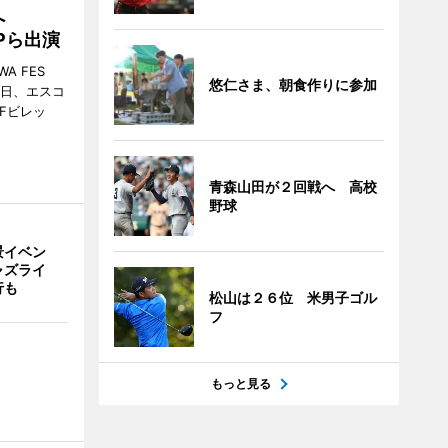
催へ
MPら出演
A FES
悠仁さま、朝食作りに参加
日・6日、エスコ
市Fビレッ
青森山田が２回戦へ 高校
野球
景イベン
ャズライ
行も
松山は２６位 米男子ゴル
フ
もっと見る