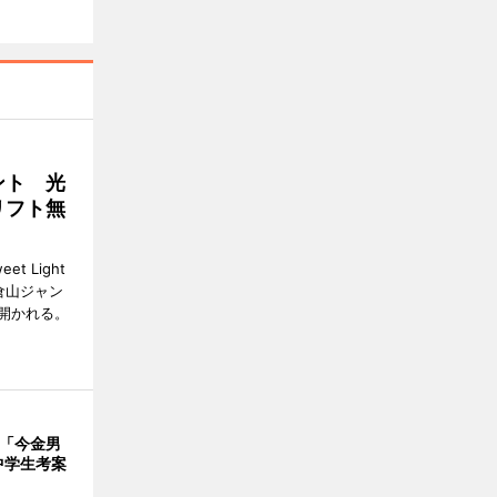
ント 光
リフト無
 Light
大倉山ジャン
開かれる。
で「今金男
中学生考案