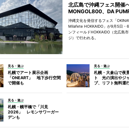
北広島で沖縄フェス開
MONGOL800、DA PU
沖縄文化を発信するフェス「OKINAW
Milafete HOKKAIDO」が9月5
ンフィールドHOKKAIDO（北広島
ジ）で行われる。
見る・遊ぶ
見る・遊ぶ
札幌でアート展示企画
札幌・大倉山で夜
「ONEART」 地下歩行空間
ト 光の演出やジ
で開催も
ブ、リフト無料運
見る・遊ぶ
札幌・幌平橋で「川見
2026」 レモンサワーガー
デンも