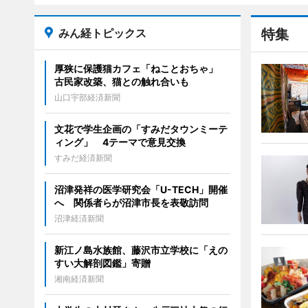
みん経トピックス
特集
厚狭に保護猫カフェ「ねことおちゃ」
古民家改築、猫との触れ合いも
山口宇部経済新聞
文花で学生企画の「すみだタウンミーテ
ィング」 4テーマで意見交換
すみだ経済新聞
沼津発祥の医学研究会「U-TECH」開催
へ 関係者らが沼津市長を表敬訪問
沼津経済新聞
新江ノ島水族館、藤沢市立学校に「えの
すい大解剖図鑑」寄贈
湘南経済新聞