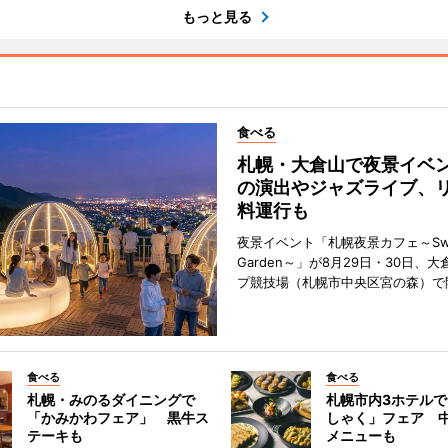
もっと見る
食べる
札幌・大倉山で夜景イベ
の演出やジャズライブ、
料運行も
夜景イベント「札幌夜景カフェ～Sweet
Garden～」が8月29日・30日、
プ競技場（札幌市中央区宮の森）で
食べる
食べる
札幌・みのるダイニングで
札幌市内3ホテル
「かみかわフェア」 黒牛ス
しゃく」フェア 
テーキも
メニューも