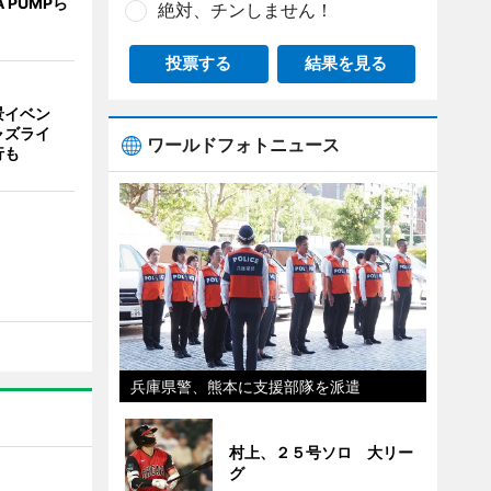
A PUMPら
絶対、チンしません！
投票する
結果を見る
景イベン
ャズライ
ワールドフォトニュース
行も
兵庫県警、熊本に支援部隊を派遣
村上、２５号ソロ 大リー
グ