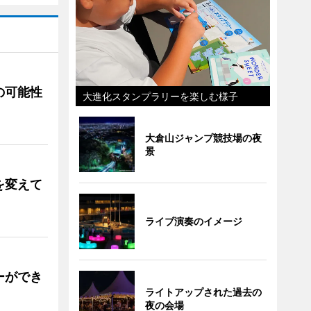
の可能性
大進化スタンプラリーを楽しむ様子
大倉山ジャンプ競技場の夜
景
を変えて
ライブ演奏のイメージ
ーができ
ライトアップされた過去の
夜の会場