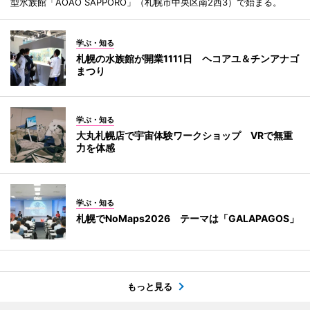
型水族館「AOAO SAPPORO」（札幌市中央区南2西3）で始まる。
学ぶ・知る
札幌の水族館が開業1111日 ヘコアユ＆チンアナゴ
まつり
学ぶ・知る
大丸札幌店で宇宙体験ワークショップ VRで無重
力を体感
学ぶ・知る
札幌でNoMaps2026 テーマは「GALAPAGOS」
もっと見る