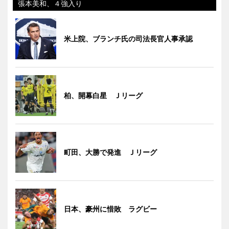
張本美和、４強入り
米上院、ブランチ氏の司法長官人事承認
柏、開幕白星 Ｊリーグ
町田、大勝で発進 Ｊリーグ
日本、豪州に惜敗 ラグビー