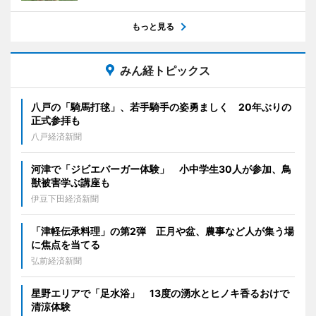
もっと見る
みん経トピックス
八戸の「騎馬打毬」、若手騎手の姿勇ましく 20年ぶりの
正式参拝も
八戸経済新聞
河津で「ジビエバーガー体験」 小中学生30人が参加、鳥
獣被害学ぶ講座も
伊豆下田経済新聞
「津軽伝承料理」の第2弾 正月や盆、農事など人が集う場
に焦点を当てる
弘前経済新聞
星野エリアで「足水浴」 13度の湧水とヒノキ香るおけで
清涼体験