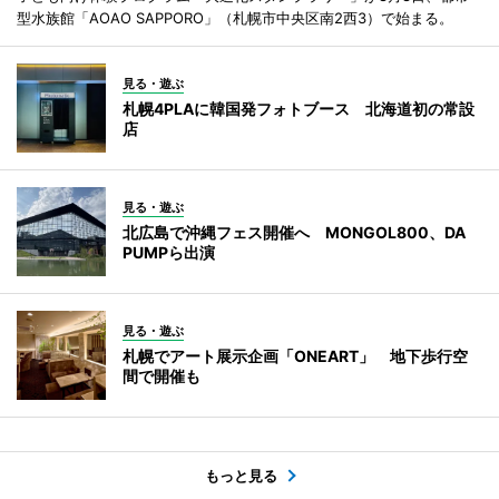
型水族館「AOAO SAPPORO」（札幌市中央区南2西3）で始まる。
見る・遊ぶ
札幌4PLAに韓国発フォトブース 北海道初の常設
店
見る・遊ぶ
北広島で沖縄フェス開催へ MONGOL800、DA
PUMPら出演
見る・遊ぶ
札幌でアート展示企画「ONEART」 地下歩行空
間で開催も
もっと見る