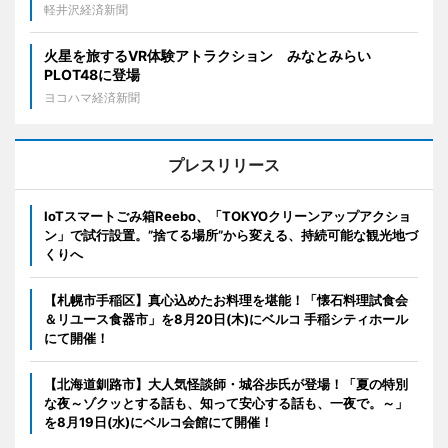
軽井沢経済新聞
火星を旅するVR体験アトラクション みなとみらい
PLOT48に登場
ヨコハマ経済新聞
プレスリリース
IoTスマートごみ箱Reebo、「TOKYOクリーンアップアクショ
ン」で試行設置。”捨てる場所”から変える、持続可能な観光地づ
くりへ
【札幌市手稲区】真心込めたお料理を堪能！「懐石料理試食会
＆リユース食器市」を8月20日(木)にベルコ 手稲シティホール
にて開催！
【北海道釧路市】大人気怪談師・城谷歩氏が登場！「夏の特別
な夜～ゾクッとする話も、知って安心する話も、一夜で。～」
を8月19日(水)にベルコ会館にて開催！