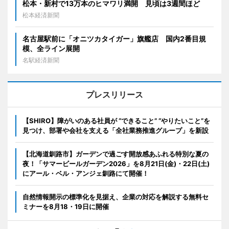
松本・新村で13万本のヒマワリ満開 見頃は3週間ほど
松本経済新聞
名古屋駅前に「オニツカタイガー」旗艦店 国内2番目規
模、全ライン展開
名駅経済新聞
プレスリリース
【SHIRO】障がいのある社員が “できること” “やりたいこと”を
見つけ、部署や会社を支える「全社業務推進グループ」を新設
【北海道釧路市】ガーデンで過ごす開放感あふれる特別な夏の
夜！「サマービールガーデン2026」を8月21日(金)・22日(土)
にアール・ベル・アンジェ釧路にて開催！
自然情報開示の標準化を見据え、企業の対応を解説する無料セ
ミナーを8月18・19日に開催