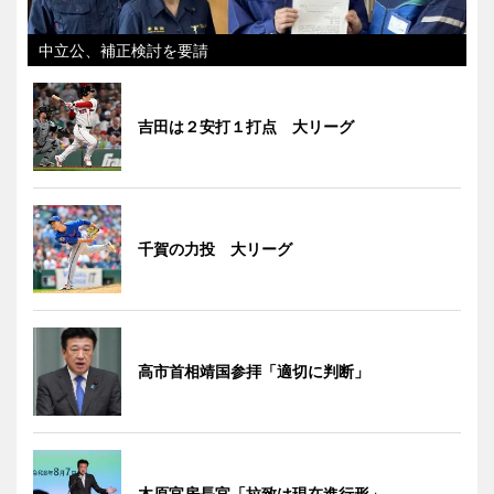
中立公、補正検討を要請
吉田は２安打１打点 大リーグ
千賀の力投 大リーグ
高市首相靖国参拝「適切に判断」
木原官房長官「拉致は現在進行形」