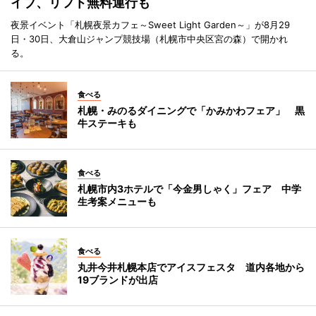
イブ、リフト無料運行も
夜景イベント「札幌夜景カフェ～Sweet Light Garden～」が8月29
日・30日、大倉山ジャンプ競技場（札幌市中央区宮の森）で開かれ
る。
食べる
札幌・みのるダイニングで「かみかわフェア」 黒
牛ステーキも
食べる
札幌市内3ホテルで「今金男しゃく」フェア 中学
生考案メニューも
食べる
丸井今井札幌本店でアイスフェスタ 道内各地から
19ブランドが出店