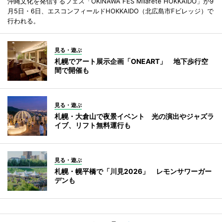
沖縄文化を発信するフェス「OKINAWA FES Milafete HOKKAIDO」が9
月5日・6日、エスコンフィールドHOKKAIDO（北広島市Fビレッジ）で
行われる。
見る・遊ぶ
札幌でアート展示企画「ONEART」 地下歩行空
間で開催も
見る・遊ぶ
札幌・大倉山で夜景イベント 光の演出やジャズラ
イブ、リフト無料運行も
見る・遊ぶ
札幌・幌平橋で「川見2026」 レモンサワーガー
デンも