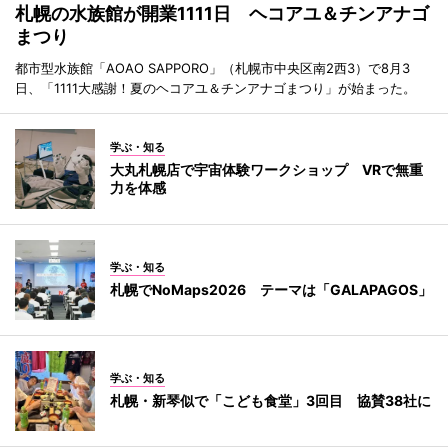
札幌の水族館が開業1111日 ヘコアユ＆チンアナゴ
まつり
都市型水族館「AOAO SAPPORO」（札幌市中央区南2西3）で8月3
日、「1111大感謝！夏のヘコアユ＆チンアナゴまつり」が始まった。
学ぶ・知る
大丸札幌店で宇宙体験ワークショップ VRで無重
力を体感
学ぶ・知る
札幌でNoMaps2026 テーマは「GALAPAGOS」
学ぶ・知る
札幌・新琴似で「こども食堂」3回目 協賛38社に