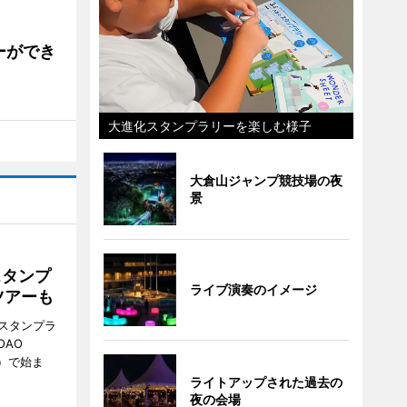
ーができ
大進化スタンプラリーを楽しむ様子
大倉山ジャンプ競技場の夜
景
スタンプ
ライブ演奏のイメージ
ツアーも
スタンプラ
OAO
3）で始ま
ライトアップされた過去の
夜の会場