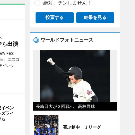
絶対、チンしません！
投票する
結果を見る
催へ
ワールドフォトニュース
MPら出演
A FES
日・6日、エスコ
市Fビレッ
長崎日大が２回戦へ 高校野球
景イベン
ャズライ
行も
喜ぶ植中 Ｊリーグ