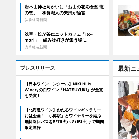
岩木山神社向かいに「お山の花彩食堂 龍
の憩」 和食職人の夫婦が経営
弘前経済新聞
浅草・松が谷にニットカフェ「ito-
mori」 編み物好きが集う場に
浅草経済新聞
プレスリリース
最新ニ
【日本ワインコンクール】NIKI Hills
Wineryの白ワイン「HATSUYUKI」が金賞
を受賞！
【北海道ワイン】おたるワインギャラリー
お盆企画！「小樽駅」とワイナリーを結ぶ
無料巡回バスを8/11(火)～8/15(土)まで期間
限定運行