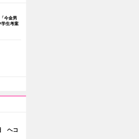
で「今金男
中学生考案
日 ヘコ