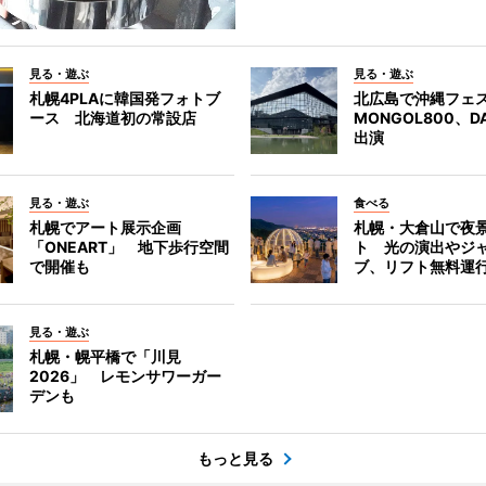
見る・遊ぶ
見る・遊ぶ
札幌4PLAに韓国発フォトブ
北広島で沖縄フェ
ース 北海道初の常設店
MONGOL800、D
出演
見る・遊ぶ
食べる
札幌でアート展示企画
札幌・大倉山で夜
「ONEART」 地下歩行空間
ト 光の演出やジ
で開催も
ブ、リフト無料運
見る・遊ぶ
札幌・幌平橋で「川見
2026」 レモンサワーガー
デンも
もっと見る