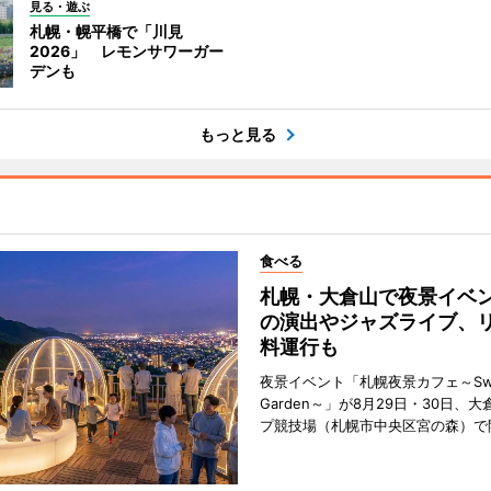
見る・遊ぶ
札幌・幌平橋で「川見
2026」 レモンサワーガー
デンも
もっと見る
食べる
札幌・大倉山で夜景イベ
の演出やジャズライブ、
料運行も
夜景イベント「札幌夜景カフェ～Sweet
Garden～」が8月29日・30日、
プ競技場（札幌市中央区宮の森）で