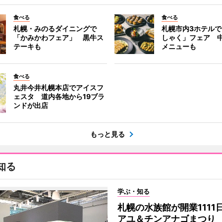
食べる
食べる
札幌・みのるダイニングで
札幌市内3ホテル
「かみかわフェア」 黒牛ス
しゃく」フェア 
テーキも
メニューも
食べる
丸井今井札幌本店でアイスフ
ェスタ 道内各地から19ブラ
ンドが出店
もっと見る
知る
学ぶ・知る
札幌の水族館が開業1111
アユ＆チンアナゴまつり