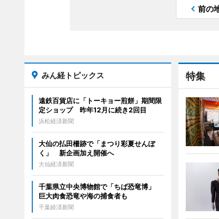
前の
みん経トピックス
特集
遠鉄百貨店に「トーキョー煎餅」期間限
定ショップ 昨年12月に続き2回目
浜松経済新聞
大仙の払田柵跡で「まつり彩夏せんぼ
く」 新企画加え開催へ
大仙経済新聞
千葉県立中央博物館で「ちば恐竜博」
巨大肉食恐竜や海の捕食者も
千葉経済新聞