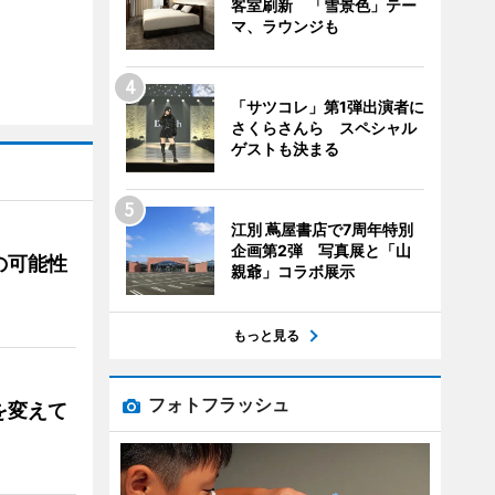
客室刷新 「雪景色」テー
マ、ラウンジも
「サツコレ」第1弾出演者に
さくらさんら スペシャル
ゲストも決まる
江別 蔦屋書店で7周年特別
企画第2弾 写真展と「山
の可能性
親爺」コラボ展示
もっと見る
フォトフラッシュ
を変えて