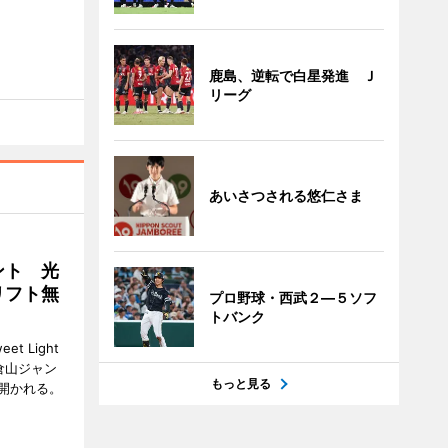
鹿島、逆転で白星発進 Ｊ
リーグ
あいさつされる悠仁さま
ント 光
リフト無
プロ野球・西武２―５ソフ
トバンク
 Light
大倉山ジャン
もっと見る
開かれる。