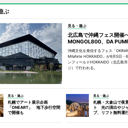
遊ぶ
見る・遊ぶ
北広島で沖縄フェス開
MONGOL800、DA PU
沖縄文化を発信するフェス「OKINAW
Milafete HOKKAIDO」が9月5
ンフィールドHOKKAIDO（北広島
ジ）で行われる。
見る・遊ぶ
見る・遊ぶ
札幌でアート展示企画
札幌・大倉山で夜
「ONEART」 地下歩行空間
ト 光の演出やジ
で開催も
ブ、リフト無料運