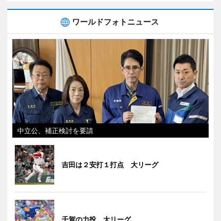
ワールドフォトニュース
中立公、補正検討を要請
吉田は２安打１打点 大リーグ
千賀の力投 大リーグ