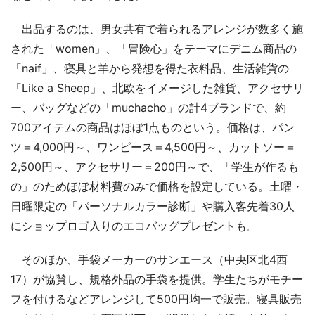
出品するのは、男女共有で着られるアレンジが数多く施
された「women」、「冒険心」をテーマにデニム商品の
「naif」、寝具と羊から発想を得た衣料品、生活雑貨の
「Like a Sheep」、北欧をイメージした雑貨、アクセサリ
ー、バッグなどの「muchacho」の計4ブランドで、約
700アイテムの商品はほぼ1点ものという。価格は、パン
ツ＝4,000円～、ワンピース＝4,500円～、カットソー＝
2,500円～、アクセサリー＝200円～で、「学生が作るも
の」のためほぼ材料費のみで価格を設定している。土曜・
日曜限定の「パーソナルカラー診断」や購入客先着30人
にショップロゴ入りのエコバッグプレゼントも。
そのほか、手袋メーカーのサンエース（中央区北4西
17）が協賛し、規格外品の手袋を提供。学生たちがモチー
フを付けるなどアレンジして500円均一で販売。寝具販売