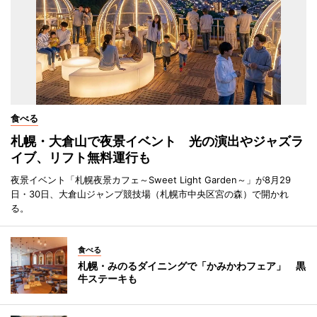
食べる
札幌・大倉山で夜景イベント 光の演出やジャズラ
イブ、リフト無料運行も
夜景イベント「札幌夜景カフェ～Sweet Light Garden～」が8月29
日・30日、大倉山ジャンプ競技場（札幌市中央区宮の森）で開かれ
る。
食べる
札幌・みのるダイニングで「かみかわフェア」 黒
牛ステーキも