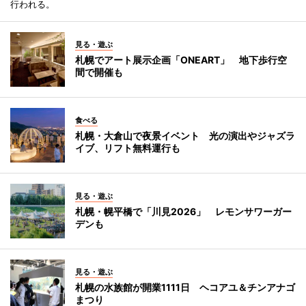
行われる。
見る・遊ぶ
札幌でアート展示企画「ONEART」 地下歩行空
間で開催も
食べる
札幌・大倉山で夜景イベント 光の演出やジャズラ
イブ、リフト無料運行も
見る・遊ぶ
札幌・幌平橋で「川見2026」 レモンサワーガー
デンも
見る・遊ぶ
札幌の水族館が開業1111日 ヘコアユ＆チンアナゴ
まつり