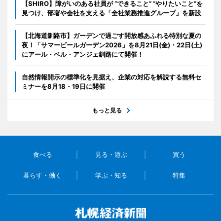
【SHIRO】障がいのある社員が “できること” “やりたいこと”を
見つけ、部署や会社を支える「全社業務推進グループ」を新設
【北海道釧路市】ガーデンで過ごす開放感あふれる特別な夏の
夜！「サマービールガーデン2026」を8月21日(金)・22日(土)
にアール・ベル・アンジェ釧路にて開催！
自然情報開示の標準化を見据え、企業の対応を解説する無料セ
ミナーを8月18・19日に開催
もっと見る
食べる
見る・遊ぶ
買う
暮らす・働く
学ぶ・知る
特集