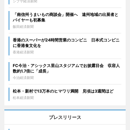
シブヤ経済新聞
「南信州うまいもの商談会」開催へ 遠州地域の出展者と
バイヤーも初募集
飯田経済新聞
香港のスーパーが24時間営業のコンビニ 日本式コンビニ
に香港食文化を
香港経済新聞
FC今治・アシックス里山スタジアムでお披露目会 収容人
数約1.7倍に「成長」
今治経済新聞
松本・新村で13万本のヒマワリ満開 見頃は3週間ほど
松本経済新聞
プレスリリース