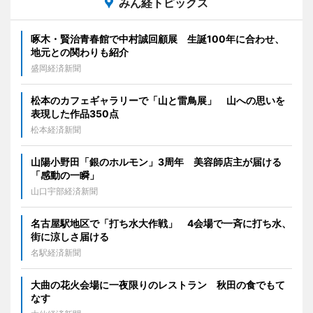
みん経トピックス
啄木・賢治青春館で中村誠回顧展 生誕100年に合わせ、
地元との関わりも紹介
盛岡経済新聞
松本のカフェギャラリーで「山と雷鳥展」 山への思いを
表現した作品350点
松本経済新聞
山陽小野田「銀のホルモン」3周年 美容師店主が届ける
「感動の一瞬」
山口宇部経済新聞
名古屋駅地区で「打ち水大作戦」 4会場で一斉に打ち水、
街に涼しさ届ける
名駅経済新聞
大曲の花火会場に一夜限りのレストラン 秋田の食でもて
なす