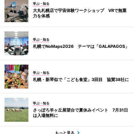
学ぶ・知る
大丸札幌店で宇宙体験ワークショップ VRで無重
力を体感
学ぶ・知る
札幌でNoMaps2026 テーマは「GALAPAGOS」
学ぶ・知る
札幌・新琴似で「こども食堂」3回目 協賛38社に
学ぶ・知る
さっぽろ羊ヶ丘展望台で夏休みイベント 7月31日
は入場無料に
もっと見る