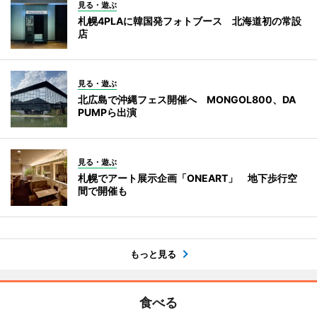
見る・遊ぶ
札幌4PLAに韓国発フォトブース 北海道初の常設
店
見る・遊ぶ
北広島で沖縄フェス開催へ MONGOL800、DA
PUMPら出演
見る・遊ぶ
札幌でアート展示企画「ONEART」 地下歩行空
間で開催も
もっと見る
食べる