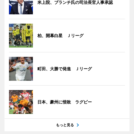
米上院、ブランチ氏の司法長官人事承認
柏、開幕白星 Ｊリーグ
町田、大勝で発進 Ｊリーグ
日本、豪州に惜敗 ラグビー
もっと見る