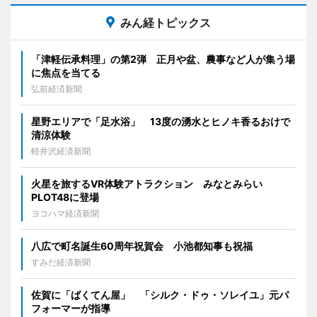
みん経トピックス
「津軽伝承料理」の第2弾 正月や盆、農事など人が集う場
に焦点を当てる
弘前経済新聞
星野エリアで「足水浴」 13度の湧水とヒノキ香るおけで
清涼体験
軽井沢経済新聞
火星を旅するVR体験アトラクション みなとみらい
PLOT48に登場
ヨコハマ経済新聞
八広で町名誕生60周年祝賀会 小池都知事も祝福
すみだ経済新聞
佐賀に「ばくてん屋」 「シルク・ドゥ・ソレイユ」元パ
フォーマーが指導