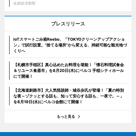
佐賀経済新聞
プレスリリース
IoTスマートごみ箱Reebo、「TOKYOクリーンアップアクショ
ン」で試行設置。”捨てる場所”から変える、持続可能な観光地づ
くりへ
【札幌市手稲区】真心込めたお料理を堪能！「懐石料理試食会
＆リユース食器市」を8月20日(木)にベルコ 手稲シティホール
にて開催！
【北海道釧路市】大人気怪談師・城谷歩氏が登場！「夏の特別
な夜～ゾクッとする話も、知って安心する話も、一夜で。～」
を8月19日(水)にベルコ会館にて開催！
もっと見る