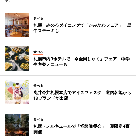
る。
食べる
札幌・みのるダイニングで「かみかわフェア」 黒
牛ステーキも
食べる
札幌市内3ホテルで「今金男しゃく」フェア 中学
生考案メニューも
食べる
丸井今井札幌本店でアイスフェスタ 道内各地から
19ブランドが出店
食べる
札幌・メルキュールで「怪談晩餐会」 夏限定4夜
開催