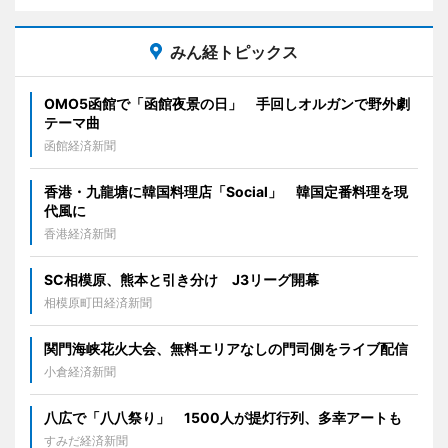
みん経トピックス
OMO5函館で「函館夜景の日」 手回しオルガンで野外劇
テーマ曲
函館経済新聞
香港・九龍塘に韓国料理店「Social」 韓国定番料理を現
代風に
香港経済新聞
SC相模原、熊本と引き分け J3リーグ開幕
相模原町田経済新聞
関門海峡花火大会、無料エリアなしの門司側をライブ配信
小倉経済新聞
八広で「八八祭り」 1500人が提灯行列、多幸アートも
すみだ経済新聞