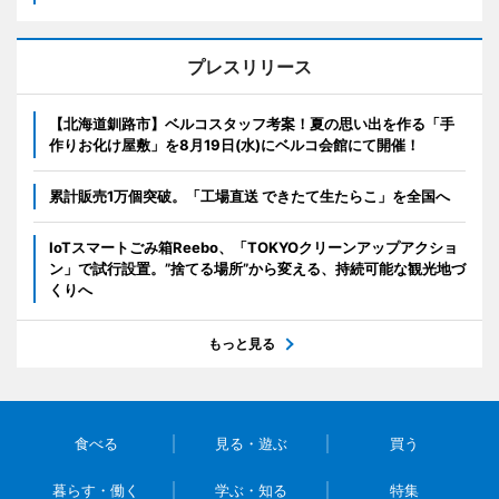
プレスリリース
【北海道釧路市】ベルコスタッフ考案！夏の思い出を作る「手
作りお化け屋敷」を8月19日(水)にベルコ会館にて開催！
累計販売1万個突破。「工場直送 できたて生たらこ」を全国へ
IoTスマートごみ箱Reebo、「TOKYOクリーンアップアクショ
ン」で試行設置。”捨てる場所”から変える、持続可能な観光地づ
くりへ
もっと見る
食べる
見る・遊ぶ
買う
暮らす・働く
学ぶ・知る
特集