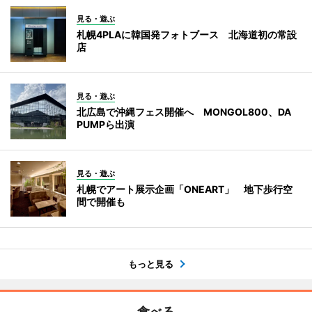
見る・遊ぶ
札幌4PLAに韓国発フォトブース 北海道初の常設
店
見る・遊ぶ
北広島で沖縄フェス開催へ MONGOL800、DA
PUMPら出演
見る・遊ぶ
札幌でアート展示企画「ONEART」 地下歩行空
間で開催も
もっと見る
食べる