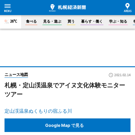
26°C
食べる
見る・遊ぶ
買う
暮らす・働く
学ぶ・知る
ニュース地図
2021.02.14
札幌・定山渓温泉でアイヌ文化体験モニター
ツアー
定山渓温泉ぬくもりの宿ふる川
Google Map で見る