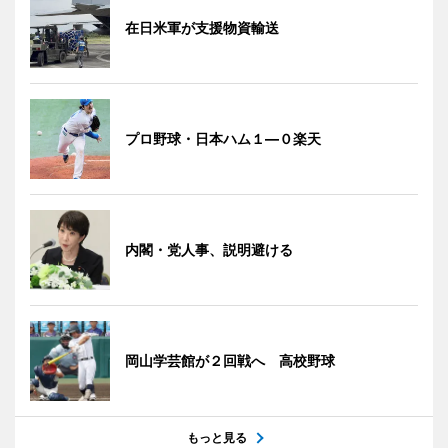
在日米軍が支援物資輸送
プロ野球・日本ハム１―０楽天
内閣・党人事、説明避ける
岡山学芸館が２回戦へ 高校野球
もっと見る