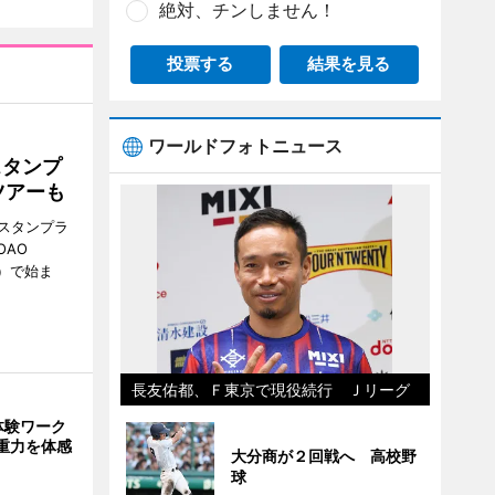
絶対、チンしません！
投票する
結果を見る
ワールドフォトニュース
スタンプ
ツアーも
スタンプラ
OAO
3）で始ま
長友佑都、Ｆ東京で現役続行 Ｊリーグ
体験ワーク
重力を体感
大分商が２回戦へ 高校野
球