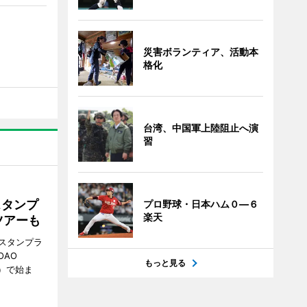
災害ボランティア、活動本
格化
台湾、中国軍上陸阻止へ演
習
スタンプ
プロ野球・日本ハム０―６
楽天
ツアーも
スタンプラ
OAO
もっと見る
3）で始ま