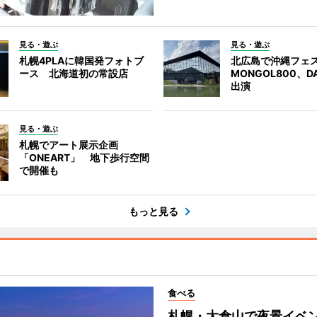
見る・遊ぶ
見る・遊ぶ
札幌4PLAに韓国発フォトブ
北広島で沖縄フェ
ース 北海道初の常設店
MONGOL800、D
出演
見る・遊ぶ
札幌でアート展示企画
「ONEART」 地下歩行空間
で開催も
もっと見る
食べる
札幌・大倉山で夜景イベ