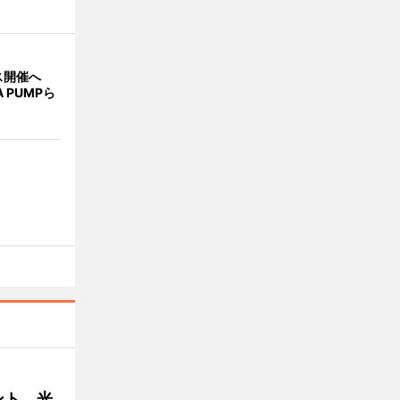
ス開催へ
A PUMPら
ント 光