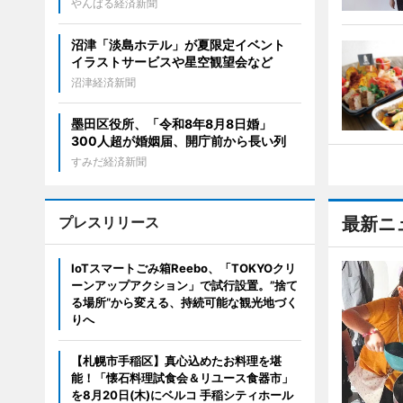
やんばる経済新聞
沼津「淡島ホテル」が夏限定イベント
イラストサービスや星空観望会など
沼津経済新聞
墨田区役所、「令和8年8月8日婚」
300人超が婚姻届、開庁前から長い列
すみだ経済新聞
プレスリリース
最新ニ
IoTスマートごみ箱Reebo、「TOKYOクリ
ーンアップアクション」で試行設置。”捨て
る場所”から変える、持続可能な観光地づく
りへ
【札幌市手稲区】真心込めたお料理を堪
能！「懐石料理試食会＆リユース食器市」
を8月20日(木)にベルコ 手稲シティホール