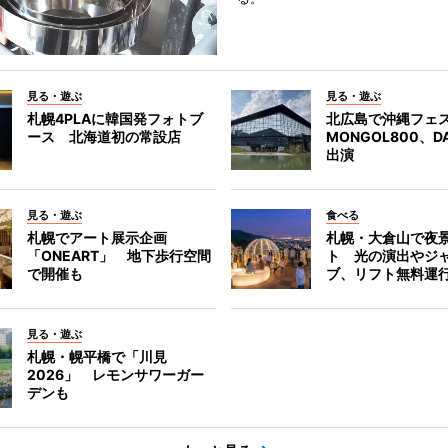
見る・遊ぶ
見る・遊ぶ
札幌4PLAに韓国発フォトブ
北広島で沖縄フェ
ース 北海道初の常設店
MONGOL800、D
出演
見る・遊ぶ
食べる
札幌でアート展示企画
札幌・大倉山で夜
「ONEART」 地下歩行空間
ト 光の演出やジ
で開催も
ブ、リフト無料運
見る・遊ぶ
札幌・幌平橋で「川見
2026」 レモンサワーガー
デンも