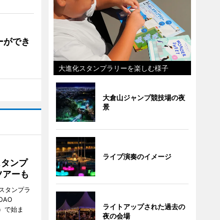
ーができ
大進化スタンプラリーを楽しむ様子
大倉山ジャンプ競技場の夜
景
ライブ演奏のイメージ
スタンプ
ツアーも
スタンプラ
OAO
ライトアップされた過去の
3）で始ま
夜の会場