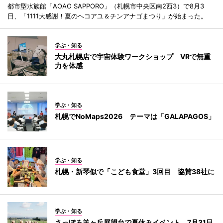
都市型水族館「AOAO SAPPORO」（札幌市中央区南2西3）で8月3
日、「1111大感謝！夏のヘコアユ＆チンアナゴまつり」が始まった。
学ぶ・知る
大丸札幌店で宇宙体験ワークショップ VRで無重
力を体感
学ぶ・知る
札幌でNoMaps2026 テーマは「GALAPAGOS」
学ぶ・知る
札幌・新琴似で「こども食堂」3回目 協賛38社に
学ぶ・知る
さっぽろ羊ヶ丘展望台で夏休みイベント 7月31日