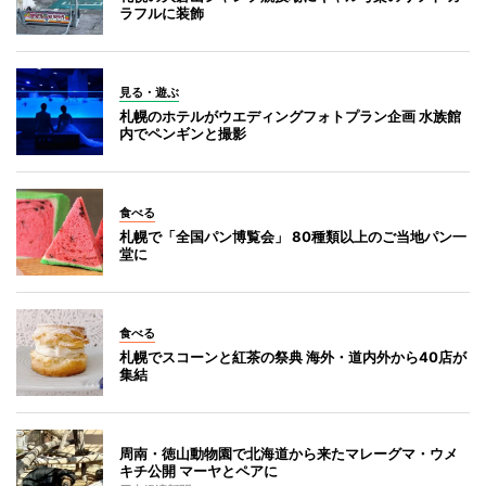
ラフルに装飾
見る・遊ぶ
札幌のホテルがウエディングフォトプラン企画 水族館
内でペンギンと撮影
食べる
札幌で「全国パン博覧会」 80種類以上のご当地パン一
堂に
食べる
札幌でスコーンと紅茶の祭典 海外・道内外から40店が
集結
周南・徳山動物園で北海道から来たマレーグマ・ウメ
キチ公開 マーヤとペアに