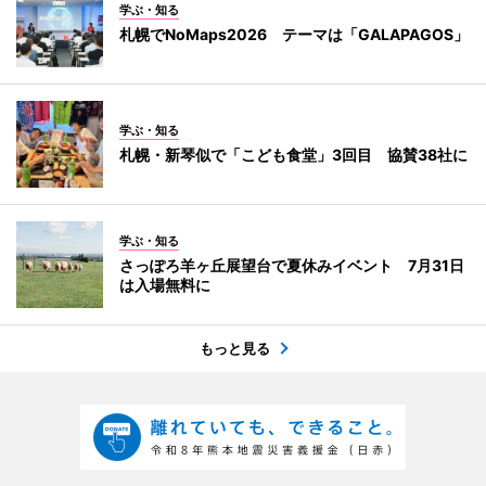
学ぶ・知る
札幌でNoMaps2026 テーマは「GALAPAGOS」
学ぶ・知る
札幌・新琴似で「こども食堂」3回目 協賛38社に
学ぶ・知る
さっぽろ羊ヶ丘展望台で夏休みイベント 7月31日
は入場無料に
もっと見る