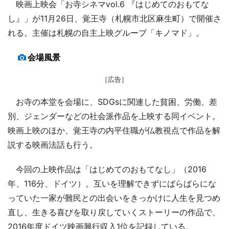
映画上映会「お寺シネマvol.6 『はじめてのおもてな
し』」が11月26日、覚王寺（札幌市北区麻生町）で開催さ
れる。主催は札幌の自主上映グループ「キノマド」。
会場風景
［広告］
お寺の本堂を会場に、SDGsに関連した貧困、労働、差
別、ジェンダーなどの社会派作品を上映する同イベント。
映画上映のほか、覚王寺の内平住職が仏教視点で作品を解
説する映画法話も行う。
今回の上映作品は「はじめてのおもてなし」（2016
年、116分、ドイツ）。互いを理解できずにばらばらにな
っていた一家が難民との出会いをきっかけに人生を見つめ
直し、生きる喜びを取り戻していくストーリーの作品で、
2016年度ドイツ映画興行収入1位を記録している。