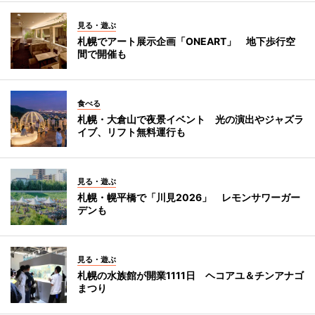
見る・遊ぶ
札幌でアート展示企画「ONEART」 地下歩行空
間で開催も
食べる
札幌・大倉山で夜景イベント 光の演出やジャズラ
イブ、リフト無料運行も
見る・遊ぶ
札幌・幌平橋で「川見2026」 レモンサワーガー
デンも
見る・遊ぶ
札幌の水族館が開業1111日 ヘコアユ＆チンアナゴ
まつり