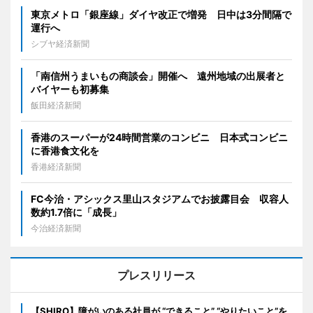
東京メトロ「銀座線」ダイヤ改正で増発 日中は3分間隔で
運行へ
シブヤ経済新聞
「南信州うまいもの商談会」開催へ 遠州地域の出展者と
バイヤーも初募集
飯田経済新聞
香港のスーパーが24時間営業のコンビニ 日本式コンビニ
に香港食文化を
香港経済新聞
FC今治・アシックス里山スタジアムでお披露目会 収容人
数約1.7倍に「成長」
今治経済新聞
プレスリリース
【SHIRO】障がいのある社員が “できること” “やりたいこと”を