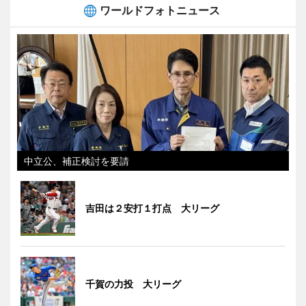
ワールドフォトニュース
中立公、補正検討を要請
吉田は２安打１打点 大リーグ
千賀の力投 大リーグ