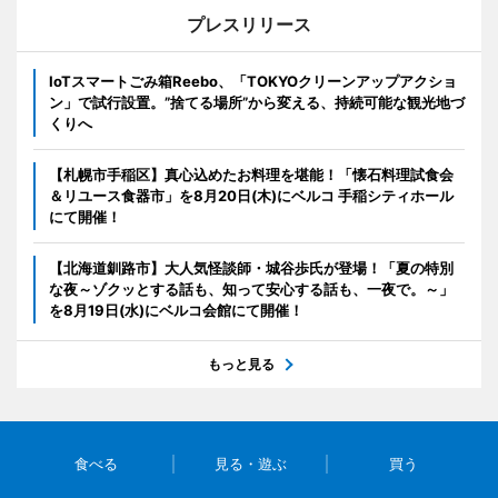
プレスリリース
IoTスマートごみ箱Reebo、「TOKYOクリーンアップアクショ
ン」で試行設置。”捨てる場所”から変える、持続可能な観光地づ
くりへ
【札幌市手稲区】真心込めたお料理を堪能！「懐石料理試食会
＆リユース食器市」を8月20日(木)にベルコ 手稲シティホール
にて開催！
【北海道釧路市】大人気怪談師・城谷歩氏が登場！「夏の特別
な夜～ゾクッとする話も、知って安心する話も、一夜で。～」
を8月19日(水)にベルコ会館にて開催！
もっと見る
食べる
見る・遊ぶ
買う