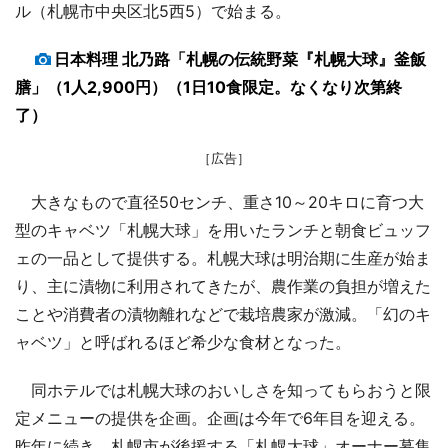
ル（札幌市中央区北5西5）で始まる。
日本料理 北乃路「札幌の伝統野菜『札幌大球』釜飯
膳」（1人2,900円）（1日10食限定。なくなり次第終
了）
［広告］
大きなもので直径50センチ、重さ10～20キロに育つ大
型のキャベツ「札幌大球」を用いたランチと朝食ビュッフ
ェの一品として提供する。札幌大球は明治期に生産が始ま
り、主に漬物に利用されてきたが、農作業の負担が増えた
ことや消費者の漬物離れなどで栽培農家が激減。「幻のキ
ャベツ」と呼ばれるほど希少な食材となった。
同ホテルでは札幌大球のおいしさを知ってもらおうと限
定メニューの提供を企画。企画は今年で6年目を迎える。
昨年に続き、札幌市が後援する「札幌大球」オーナー募集