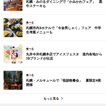
札幌・みのるダイニングで「かみかわフェア」 黒
牛ステーキも
食べる
札幌市内3ホテルで「今金男しゃく」フェア 中学
生考案メニューも
食べる
丸井今井札幌本店でアイスフェスタ 道内各地から
19ブランドが出店
食べる
札幌・メルキュールで「怪談晩餐会」 夏限定4夜
開催
もっと見る