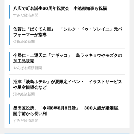
八広で町名誕生60周年祝賀会 小池都知事も祝福
すみだ経済新聞
佐賀に「ばくてん屋」 「シルク・ドゥ・ソレイユ」元パ
フォーマーが指導
佐賀経済新聞
今帰仁・上運天に「ナギッコ」 島ラッキョウやモズクの
加工品販売
やんばる経済新聞
沼津「淡島ホテル」が夏限定イベント イラストサービス
や星空観望会など
沼津経済新聞
墨田区役所、「令和8年8月8日婚」 300人超が婚姻届、
開庁前から長い列
すみだ経済新聞